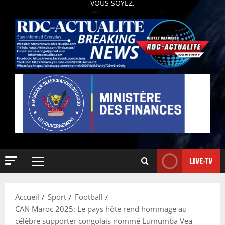
VOUS SOYEZ.
LIVE-TV
Accueil
Sport
Football
CAN Maroc 2025: Le pays hôte rend hommage au
célèbre supporter congolais nommé Lumumba Vea