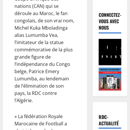
Musique
nations (CAN) qui se
A
n
déroule au Maroc, le fan
CONNECTEZ-
n
congolais, de son vrai nom,
VOUS AVEC
u
2
NOUS
Michel Kuka Mboladinga
l
alias Lumumba Vea,
a
Football
l’imitateur de la statue
L
t
commémorative de la plus
i
i
g
grande figure de
o
Facebook
Youtube
Instagram
WhatsA
TikTo
X
u
n
l’indépendance du Congo
3
e
d
belge, Patrice Emery
d
Justice
u
Lumumba, au lendemain
P
e
c
de l’élimination de son
r
s
o
pays, la RDC contre
o
C
n
l’Algérie.
c
h
4
c
è
a
e
s
Justice
m
r
« La fédération Royale
RDC-
P
T
p
t
ACTUALITÉ
Marocaine de Football a
r
s
i
d