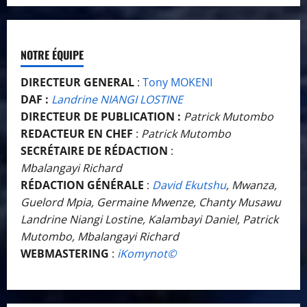
NOTRE ÉQUIPE
DIRECTEUR GENERAL
:
Tony MOKENI
DAF :
Landrine NIANGI LOSTINE
DIRECTEUR DE PUBLICATION :
Patrick Mutombo
REDACTEUR EN CHEF
:
Patrick Mutombo
SECRÉTAIRE DE RÉDACTION
:
Mbalangayi Richard
RÉDACTION GÉNÉRALE
:
David Ekutshu
, Mwanza,
Guelord Mpia, Germaine Mwenze, Chanty Musawu
Landrine Niangi Lostine, Kalambayi Daniel, Patrick
Mutombo, Mbalangayi Richard
WEBMASTERING
:
iKomynot©️