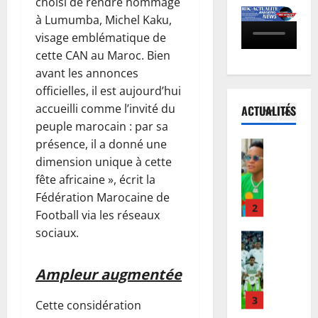
choisi de rendre hommage
o
h
o
’
à Lumumba, Michel Kaku,
c
i
5
n
I
è
visage emblématique de
w
s
n
s
Santé
e
C
cette CAN au Maroc. Bien
n
E
R
w
A
o
avant les annonces
b
e
e
F
s
officielles, il est aujourd’hui
o
b
:
:
s
accueilli comme l’invité du
ACTUALITÉS
l
o
1
l
l
’
peuple marocain : par sa
a
:
a
’
B
présence, il a donné une
e
Musique
p
H
A
à
A
n
o
dimension unique à cette
a
P
P
n
R
u
u
fête africaine », écrit la
R
a
n
D
r
t
F
r
Fédération Marocaine de
u
C
2
s
e
C
i
Football via les réseaux
l
:
u
C
d
s
sociaux.
a
Football
l
i
o
u
:
L
t
’
v
u
R
l
i
i
O
i
r
Ampleur augmentée
w
e
g
o
M
e
p
a
c
u
n
3
S
p
o
n
Cette considération
h
e
d
a