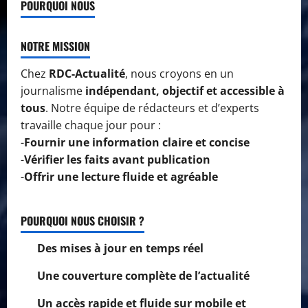
POURQUOI NOUS
d
a
NOTRE MISSION
6
août
Chez
RDC-Actualité
, nous croyons en un
2026
journalisme
indépendant, objectif et accessible à
tous
. Notre équipe de rédacteurs et d’experts
0
travaille chaque jour pour :
-
Fournir une information claire et concise
-
Vérifier les faits avant publication
-
Offrir une lecture fluide et agréable
POURQUOI NOUS CHOISIR ?
Des mises à jour en temps réel
Une couverture complète de l’actualité
Un accès rapide et fluide sur mobile et