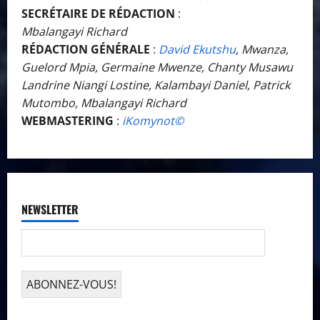
SECRÉTAIRE DE RÉDACTION
:
Mbalangayi Richard
RÉDACTION GÉNÉRALE
:
David Ekutshu
, Mwanza,
Guelord Mpia, Germaine Mwenze, Chanty Musawu
Landrine Niangi Lostine, Kalambayi Daniel, Patrick
Mutombo, Mbalangayi Richard
WEBMASTERING
:
iKomynot©️
NEWSLETTER