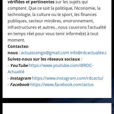
u
vérifiées et pertinentes
sur les sujets qui
l
e
n
s
o
v
comptent. Que ce soit la politique, l’économie, la
m
e
p
e
technologie, la culture ou le sport, les finances
é
(
p
n
publiques, secteur minières, environnement,
m
B
e
a
infrastructures et autres...nous couvrons l’actualité
o
r
m
n
i
en temps réel pour vous tenir informé(e) à tout
è
e
t
r
moment.
v
n
s
e
e
Contactez-
t
c
)
nous
:
actuascongo@gmail.com
info@rdcactualite.com
7
o
Suivez-nous sur les réseaux sociaux
:
août
7
n
6
2026
août
-
YouTube
https://www.youtube.com/@RDC-
t
août
2026
Actualité
r
0
2026
e
-
Instagram
https://www.instagram.com/rdcactu/
0
0
l
-
Facebook
https://www.facebook.com/actus
e
R
w
a
n