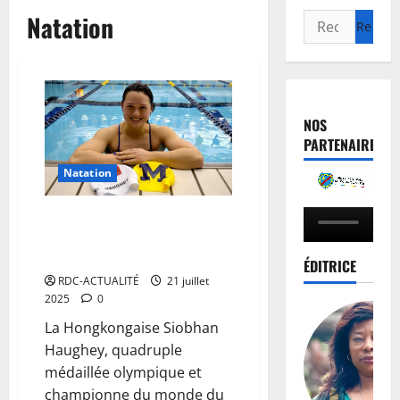
Natation
NOS
PARTENAIRES
Natation
Mondiaux de natation : la
Hongkongaise Haughey déclare
forfait pour blessure
ÉDITRICE
RDC-ACTUALITÉ
21 juillet
2025
0
La Hongkongaise Siobhan
Haughey, quadruple
médaillée olympique et
championne du monde du