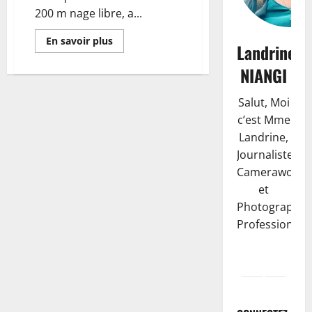
200 m nage libre, a...
En savoir plus
Landrine
NIANGI
Salut, Moi
c’est Mme
Landrine,
Journaliste,
Camerawoma
et
Photographe
Professionnell
Société
R
D