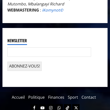
Mutombo, Mbalangayi Richard
WEBMASTERING
:
iKomynot©️
NEWSLETTER
Accueil
Politique
Finances
Sport
Contact