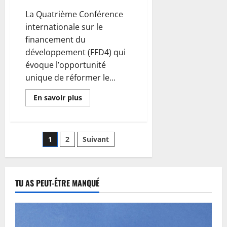
m
’
r
La Quatrième Conférence
a
e
e
p
internationale sur le
s
l
t
financement du
7
a
d
développement (FFD4) qui
août
i
e
évoque l’opportunité
2026
d
l
unique de réformer le...
e
a
0
n
R
En savoir plus
t
D
l
C
a
n
1
2
Suivant
8
u
août
l
2026
l
0
i
TU AS PEUT-ÊTRE MANQUÉ
t
é
d