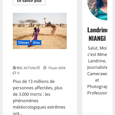
En savoir plus
Landrine
NIANGI
Climat
Onu
Salut, Moi
c’est Mme
L’Afrique se réchauffe plus vite
Landrine,
que le reste de la planète
Journaliste,
RDC-ACTUALITÉ
19 juin 2026
Camerawoma
0
et
Plus de 13 millions de
Photographe
personnes affectées, plus
Professionnell
de 3.000 morts : les
phénomènes
météorologiques extrêmes
ont...
Santé