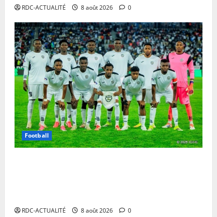
RDC-ACTUALITÉ
8 août 2026
0
Football
Ligue des Champions CAF : l’APR FC du Rwanda
demande la délocalisation de ses matchs contre les
Aigles du Congo sur fond de guerre dans l’est de la
RDC
RDC-ACTUALITÉ
8 août 2026
0