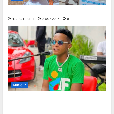
Ebola en RDC : l’OMS appelle à intensifier la riposte
RDC-ACTUALITÉ
8 août 2026
0
Musique
Annulation du concert d’Innoss’B à Paris : le
chanteur se veut rassurant et garantit son show à la
date initiale