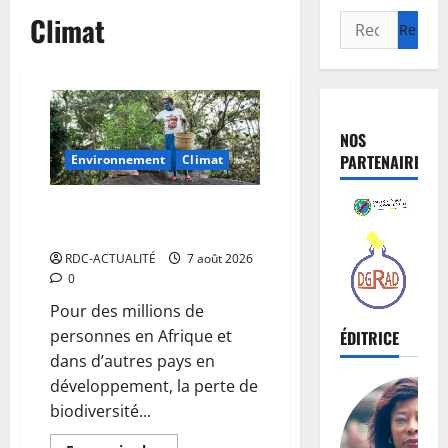
Climat
NOS
PARTENAIRES
Environnement
Climat
Les Africains en première ligne
face à la crise de la biodiversité
RDC-ACTUALITÉ
7 août 2026
0
Pour des millions de
personnes en Afrique et
ÉDITRICE
dans d’autres pays en
développement, la perte de
biodiversité...