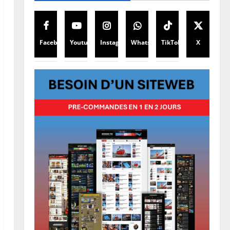
Facebook
Youtube
Instagram
WhatsApp
TikTok
X
Justice
Procès Rebo : poursuivie pour
incitation aux militaires, la
défense constante que
l’infraction n’est pas successible