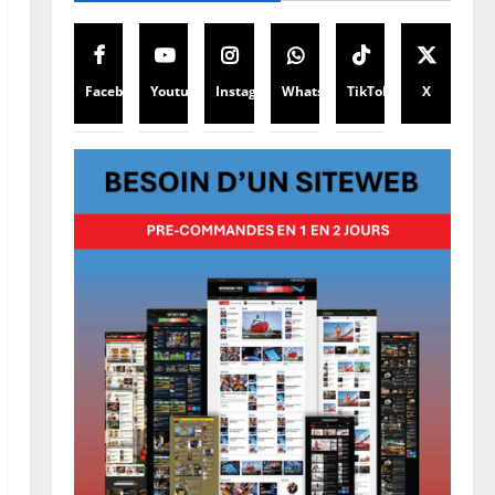
Facebook
Youtube
Instagram
WhatsApp
TikTok
X
Santé
Ebola en RDC : l’OMS appelle à
intensifier la riposte
8 août 2026
0