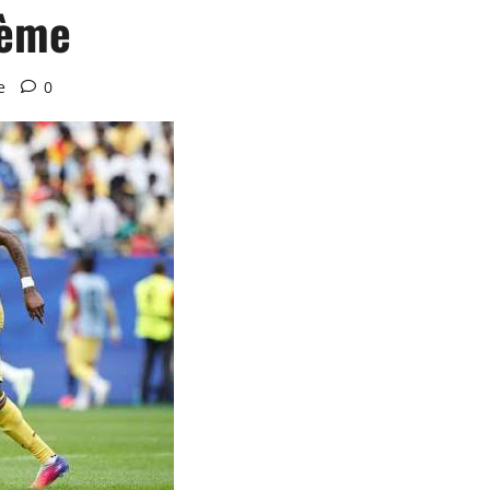
ième
e
0