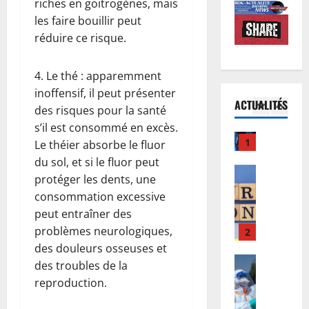
g
riches en goitrogènes, mais
o
M
e
u
n
5
S
les faire bouillir peut
s
e
d
a
d
réduire ce risque.
d
Afrique
u
p
é
R
e
c
p
j
4. Le thé : apparemment
D
s
o
e
à
C
inoffensif, il peut présenter
C
n
l
à
ACTUALITÉS
:
h
1
c
des risques pour la santé
l
l
l
a
e
e
s’il est consommé en excès.
’
’
Finances
m
r
à
œ
Le théier absorbe le fluor
E
a
p
t
i
u
du sol, et si le fluor peut
u
r
i
d
n
v
protéger les dents, une
r
r
o
’
t
r
consommation excessive
o
i
2
n
I
e
e
b
v
peut entraîner des
s
n
n
p
o
Santé
é
C
problèmes neurologiques,
n
s
o
E
n
e
A
o
i
des douleurs osseuses et
u
b
d
à
F
s
f
r
des troubles de la
o
:
K
:
s
i
a
reproduction.
l
d
3
i
l
’
e
c
a
e
n
’
B