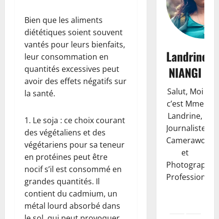
Bien que les aliments
diététiques soient souvent
vantés pour leurs bienfaits,
Landrine
leur consommation en
NIANGI
quantités excessives peut
avoir des effets négatifs sur
Salut, Moi
la santé.
c’est Mme
Landrine,
1. Le soja : ce choix courant
Journaliste,
des végétaliens et des
Camerawoma
végétariens pour sa teneur
et
en protéines peut être
Photographe
nocif s’il est consommé en
Professionnell
grandes quantités. Il
contient du cadmium, un
métal lourd absorbé dans
le sol, qui peut provoquer
Finances