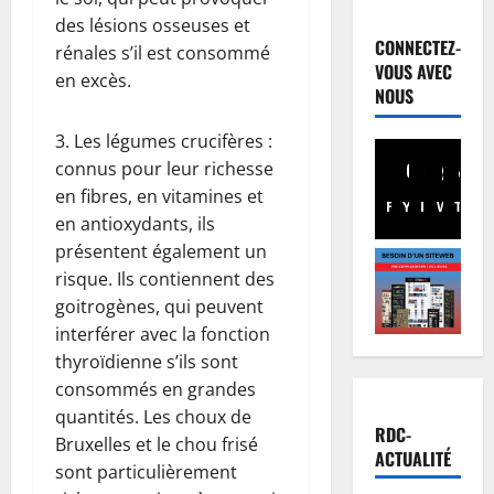
E
des lésions osseuses et
u
CONNECTEZ-
rénales s’il est consommé
r
VOUS AVEC
en excès.
o
NOUS
2
b
o
3. Les légumes crucifères :
Santé
E
n
connus pour leur richesse
b
d
en fibres, en vitamines et
Facebook
Youtube
Instagram
WhatsA
TikTo
X
o
:
en antioxydants, ils
l
d
3
présentent également un
a
e
risque. Ils contiennent des
e
Musique
s
A
goitrogènes, qui peuvent
n
r
n
R
interférer avec la fonction
e
n
D
s
thyroïdienne s’ils sont
u
C
4
s
consommés en grandes
l
:
o
quantités. Les choux de
a
Football
l
u
RDC-
Bruxelles et le chou frisé
L
t
’
r
ACTUALITÉ
sont particulièrement
i
i
O
c