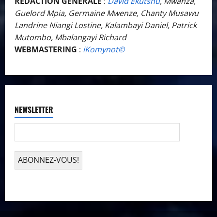
RÉDACTION GÉNÉRALE
:
David Ekutshu
, Mwanza,
Guelord Mpia, Germaine Mwenze, Chanty Musawu
Landrine Niangi Lostine, Kalambayi Daniel, Patrick
Mutombo, Mbalangayi Richard
WEBMASTERING
:
iKomynot©️
NEWSLETTER