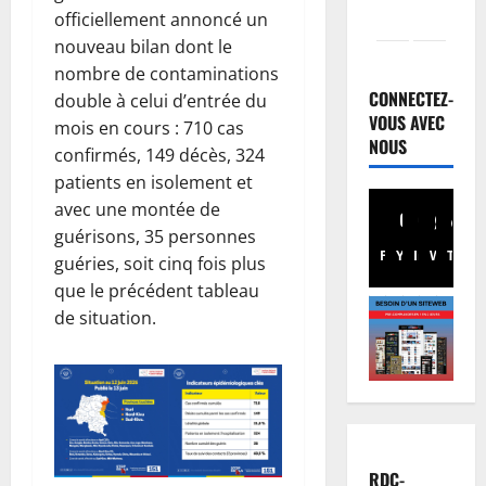
officiellement annoncé un
nouveau bilan dont le
Finances
F
nombre de contaminations
a
CONNECTEZ-
double à celui d’entrée du
c
VOUS AVEC
mois en cours : 710 cas
t
NOUS
2
confirmés, 149 décès, 324
u
patients en isolement et
r
Société
avec une montée de
R
e
guérisons, 35 personnes
D
n
Facebook
Youtube
Instagram
WhatsA
TikTo
X
C
o
guéries, soit cinq fois plus
:
r
3
que le précédent tableau
K
m
de situation.
i
Environn
a
Climat
n
l
L
s
i
e
h
s
s
a
4
é
A
s
e
f
Justice
a
:
RDC-