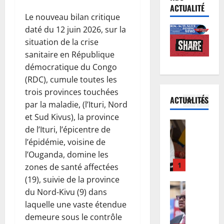
r
P
a
D
ACTUALITÉ
i
r
c
Le nouveau bilan critique
o
c
o
c
u
daté du 12 juin 2026, sur la
a
c
5
u
d
situation de la crise
i
è
e
o
sanitaire en République
n
s
Santé
i
u
démocratique du Congo
R
s
R
l
F
(RDC), cumule toutes les
D
e
e
l
w
C
n
b
trois provinces touchées
e
a
ACTUALITÉS
:
p
o
1
par la maladie, (l’Ituri, Nord
r
m
l
r
:
a
b
et Sud Kivus), la province
’
e
Finances
l
l
a
de l’Ituri, l’épicentre de
F
é
m
e
e
m
l’épidémie, voisine de
a
p
i
M
b
e
l’Ouganda, domine les
c
i
è
i
u
t
t
zones de santé affectées
d
r
2
n
r
f
u
é
e
(19), suivie de la province
i
e
i
r
Société
m
l
s
du Nord-Kivu (9) dans
a
n
R
e
i
i
t
u
laquelle une vaste étendue
a
D
n
e
g
è
-
u
demeure sous le contrôle
C
o
d