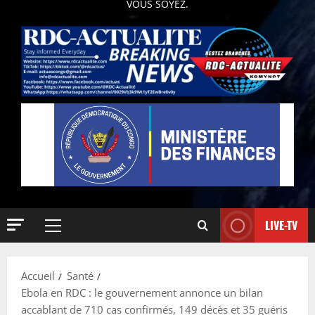
VOUS SOYEZ.
LIVE-TV
Accueil
Santé
Ebola en RDC : le gouvernement annonce un bilan
accablant de 710 cas confirmés, 149 décès et 35 guéris