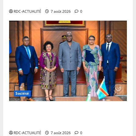
les contrevenants
RDC-ACTUALITÉ
7 août 2026
0
Société
RDC : Kinshasa accueillera le bureau-pays de
l’AUDA-NEPAD pour accélérer les grands projets de
développement
RDC-ACTUALITÉ
7 août 2026
0