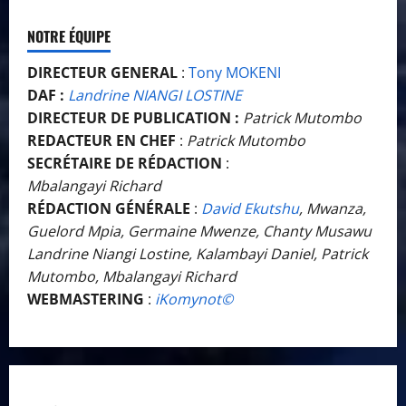
NOTRE ÉQUIPE
DIRECTEUR GENERAL
:
Tony MOKENI
DAF :
Landrine NIANGI LOSTINE
DIRECTEUR DE PUBLICATION :
Patrick Mutombo
REDACTEUR EN CHEF
:
Patrick Mutombo
SECRÉTAIRE DE RÉDACTION
:
Mbalangayi Richard
RÉDACTION GÉNÉRALE
:
David Ekutshu
, Mwanza,
Guelord Mpia, Germaine Mwenze, Chanty Musawu
Landrine Niangi Lostine, Kalambayi Daniel, Patrick
Mutombo, Mbalangayi Richard
WEBMASTERING
:
iKomynot©️