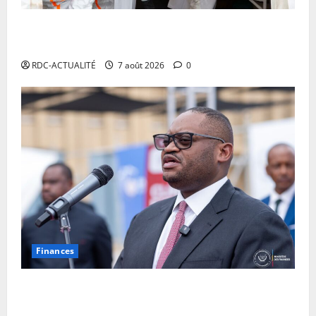
RDC: l’épidémie d’Ebola s’invite dans les camps de
déplacés
RDC-ACTUALITÉ
7 août 2026
0
Finances
Facture normalisée : Doudou Fwamba met fin aux
moratoires et annonce le début des sanctions contre