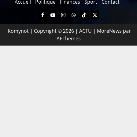
Accueil
Politique
Finances
Sport
Contact
iKomynot | Copyright © 2026 | ACTU
|
MoreNews
par
AF themes