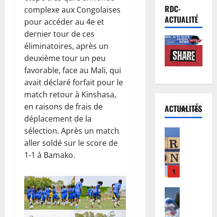
d
Justice
u
p
RDC-
complexe aux Congolaises
P
e
c
p
ACTUALITÉ
pour accéder au 4e et
r
s
o
e
dernier tour de ces
o
C
n
l
éliminatoires, après un
c
h
5
c
l
è
deuxième tour un peu
a
e
e
s
Finances
m
favorable, face au Mali, qui
r
à
E
T
p
t
i
avait déclaré forfait pour le
u
s
i
d
n
match retour à Kinshasa,
r
h
o
’
t
en raisons de frais de
ACTUALITÉS
o
i
1
n
I
e
déplacement de la
b
w
s
n
n
sélection. Après un match
o
Santé
e
C
n
s
E
n
aller soldé sur le score de
w
A
o
i
b
d
e
F
1-1 à Bamako.
s
f
o
:
:
:
s
i
l
d
2
l
l
’
e
a
e
a
’
B
r
e
Musique
s
H
A
à
l
A
n
r
a
P
P
a
n
R