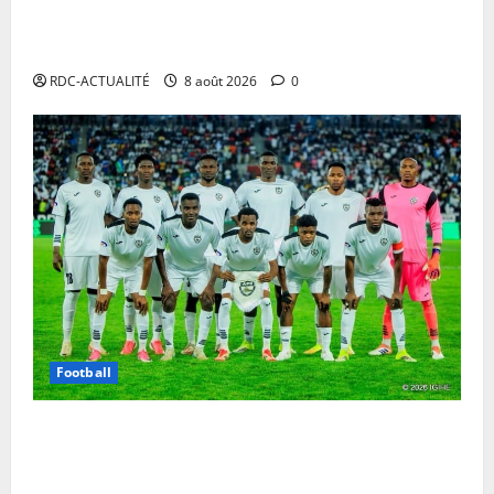
chanteur se veut rassurant et garantit son show à la
date initiale
RDC-ACTUALITÉ
8 août 2026
0
Football
Ligue des Champions CAF : l’APR FC du Rwanda
demande la délocalisation de ses matchs contre les
Aigles du Congo sur fond de guerre dans l’est de la