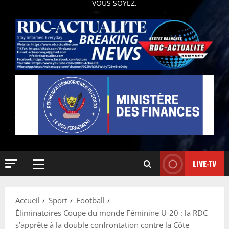
VOUS SOYEZ.
LIVE-TV
Accueil
Sport
Football
Éliminatoires Coupe du monde Féminine U-20 : la RDC
s’apprête à la double confrontation contre la Côte