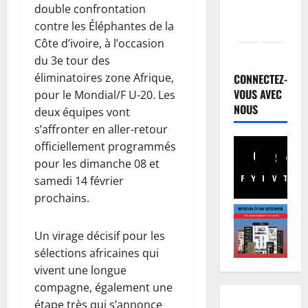
double confrontation
contre les Éléphantes de la
Côte d’ivoire, à l’occasion
Santé
du 3e tour des
E
b
éliminatoires zone Afrique,
CONNECTEZ-
o
VOUS AVEC
pour le Mondial/F U-20. Les
l
NOUS
2
deux équipes vont
a
s’affronter en aller-retour
e
Musique
officiellement programmés
A
n
pour les dimanche 08 et
n
R
Facebook
Youtube
Instagram
WhatsA
TikTo
X
samedi 14 février
n
D
u
C
prochains.
3
l
:
a
Football
l
Un virage décisif pour les
L
t
’
sélections africaines qui
i
i
O
vivent une longue
g
o
M
u
n
compagne, également une
4
S
e
d
a
étape très qui s’annonce