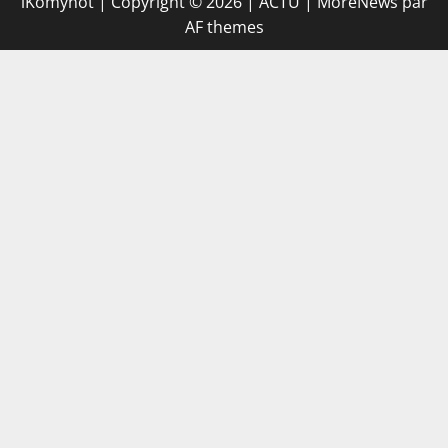
iKomynot | Copyright © 2026 | ACTU
|
MoreNews
par
AF themes