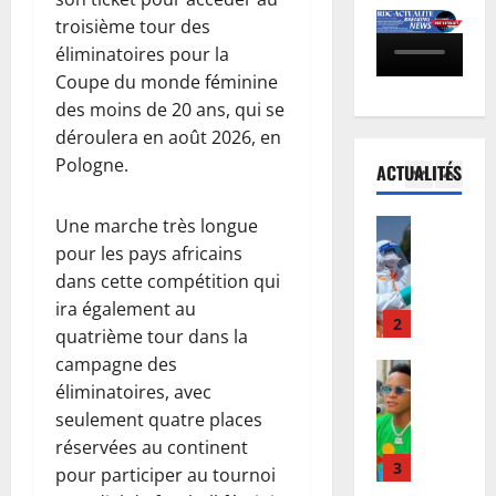
o
C
n
l
troisième tour des
c
h
5
c
l
éliminatoires pour la
è
a
e
e
Coupe du monde féminine
s
Finances
m
r
à
E
T
p
des moins de 20 ans, qui se
t
i
u
s
i
d
déroulera en août 2026, en
n
r
h
o
’
t
Pologne.
ACTUALITÉS
o
i
1
n
I
e
b
w
s
n
n
Une marche très longue
o
Santé
e
C
n
s
E
n
w
pour les pays africains
A
o
i
b
d
e
F
dans cette compétition qui
s
f
o
:
:
:
s
i
ira également au
l
d
2
l
l
’
e
quatrième tour dans la
a
e
a
’
B
r
campagne des
e
Musique
s
H
A
à
l
éliminatoires, avec
A
n
r
a
P
P
a
n
R
seulement quatre places
e
u
R
a
r
n
D
s
réservées au continent
t
F
r
i
u
C
3
s
e
C
pour participer au tournoi
i
p
l
:
o