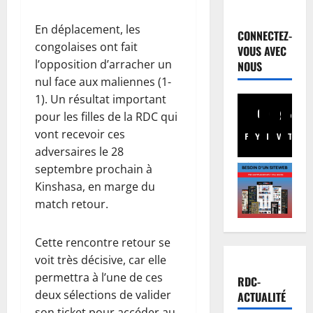
Santé
E
En déplacement, les
b
CONNECTEZ-
o
congolaises ont fait
VOUS AVEC
l
l’opposition d’arracher un
2
NOUS
a
nul face aux maliennes (1-
e
Musique
1). Un résultat important
A
n
pour les filles de la RDC qui
n
R
vont recevoir ces
n
D
Facebook
Youtube
Instagram
WhatsA
TikTo
X
adversaires le 28
u
C
3
l
septembre prochain à
:
a
Football
l
Kinshasa, en marge du
L
t
’
match retour.
i
i
O
g
o
M
Cette rencontre retour se
u
n
4
S
e
voit très décisive, car elle
d
a
d
Justice
u
p
permettra à l’une de ces
RDC-
P
e
c
p
deux sélections de valider
ACTUALITÉ
r
s
o
e
son ticket pour accéder au