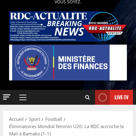
VOUS SOYEZ.
LIVE-TV
Accueil
Sport
Football
Éliminatoires Mondial féminin U20: La RDC accroche le
Mali à Bamako (1-1)