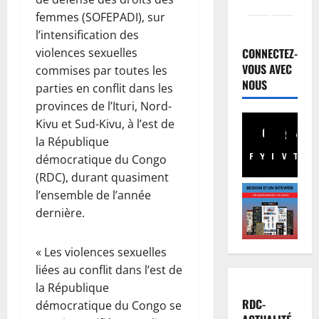
femmes (SOFEPADI), sur
Finances
E
l’intensification des
u
violences sexuelles
CONNECTEZ-
r
VOUS AVEC
commises par toutes les
o
2
NOUS
parties en conflit dans les
b
provinces de l’Ituri, Nord-
o
Santé
Kivu et Sud-Kivu, à l’est de
E
n
b
la République
d
o
:
Facebook
Youtube
Instagram
WhatsA
TikTo
X
démocratique du Congo
l
d
3
(RDC), durant quasiment
a
e
l’ensemble de l’année
e
Musique
s
dernière.
A
n
r
n
R
e
n
D
s
« Les violences sexuelles
u
C
4
s
liées au conflit dans l’est de
l
:
o
la République
a
Football
l
u
RDC-
démocratique du Congo se
L
t
’
r