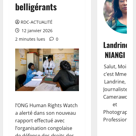
belligérants
RDC-ACTUALITÉ
12 janvier 2026
2 minutes lues
0
Landrine
NIANGI
Salut, Moi
c’est Mme
Landrine,
Journaliste,
Camerawoma
et
l’ONG Human Rights Watch
Photographe
a alerté dans son nouveau
Professionnell
rapport effectué avec
l’organisation congolaise
de défense des droits des