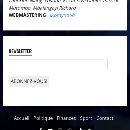
Landrine Niangi Lostine, Kalambayi Daniel, Patrick
Mutombo, Mbalangayi Richard
WEBMASTERING
:
iKomynot©️
NEWSLETTER
Accueil
Politique
Finances
Sport
Contact