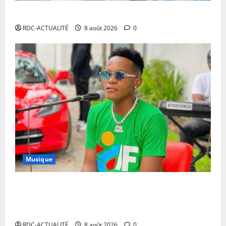
Ebola en RDC : l’OMS appelle à intensifier la riposte
RDC-ACTUALITÉ
8 août 2026
0
Musique
Annulation du concert d’Innoss’B à Paris : le
chanteur se veut rassurant et garantit son show à la
date initiale
RDC-ACTUALITÉ
8 août 2026
0