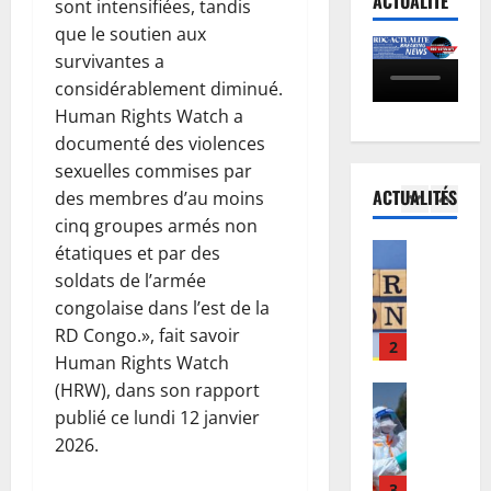
ACTUALITÉ
sont intensifiées, tandis
i
i
O
c
que le soutien aux
g
o
M
e
u
n
survivantes a
5
S
s
e
d
a
considérablement diminué.
d
d
Afrique
u
p
é
Human Rights Watch a
R
e
c
p
j
documenté des violences
D
s
o
e
à
sexuelles commises par
C
C
n
l
à
ACTUALITÉS
des membres d’au moins
:
h
1
c
l
l
l
cinq groupes armés non
a
e
e
’
’
Finances
m
étatiques et par des
r
à
œ
E
a
p
t
i
soldats de l’armée
u
u
r
i
d
n
v
congolaise dans l’est de la
r
r
o
’
t
r
RD Congo.», fait savoir
o
i
2
n
I
e
e
Human Rights Watch
b
v
s
n
n
p
(HRW), dans son rapport
o
Santé
é
C
n
s
o
E
n
publié ce lundi 12 janvier
e
A
o
i
u
b
d
à
F
2026.
s
f
r
o
:
K
:
s
i
a
l
d
3