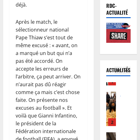
r
Société
m
déjà.
i
RDC-
R
e
i
v
ACTUALITÉ
D
n
e
i
Après le match, le
C
o
d
e
sélectionneur national
:
r
5
’
p
K
Pape Thiaw s’est tout de
m
E
o
i
Justice
a
même excusé : « avant, on
b
u
P
n
l
o
r
a marqué un but qui n’a
r
s
i
l
i
pas été accordé. On
o
h
s
a
n
accepte les erreurs de
ACTUALITÉS
c
a
1
é
s
c
l’arbitre, ça peut arriver. On
è
s
e
’
i
n’aurait pas dû réagir
s
Justice
a
:
i
t
P
T
comme ça mais c’est chose
a
D
n
a
r
s
c
o
faite. On présente nos
v
t
o
h
c
u
i
excuses au football ». Et
i
c
i
2
u
d
t
o
voilà que Gianni Infantino,
è
w
e
o
e
n
le président de la
s
Santé
e
i
u
d
a
Fédération internationale
R
R
w
l
F
a
u
D
de football (FIFA), a envoyé
e