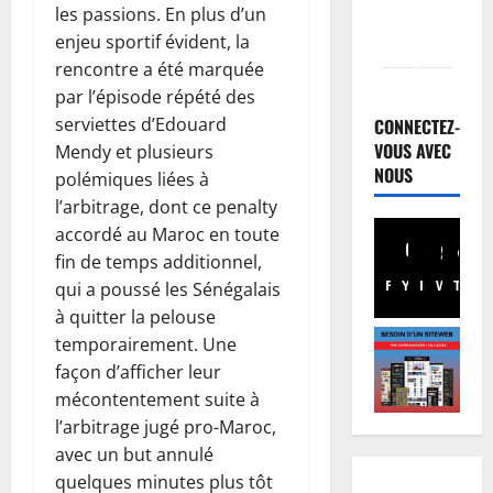
les passions. En plus d’un
enjeu sportif évident, la
rencontre a été marquée
Justice
par l’épisode répété des
P
r
serviettes d’Edouard
CONNECTEZ-
o
VOUS AVEC
Mendy et plusieurs
c
NOUS
2
polémiques liées à
è
l’arbitrage, dont ce penalty
s
Santé
accordé au Maroc en toute
R
R
fin de temps additionnel,
D
e
Facebook
Youtube
Instagram
WhatsA
TikTo
X
qui a poussé les Sénégalais
C
b
:
o
à quitter la pelouse
3
l
:
temporairement. Une
’
Finances
p
façon d’afficher leur
F
é
o
mécontentement suite à
a
p
u
l’arbitrage jugé pro-Maroc,
c
i
r
avec un but annulé
t
d
4
s
u
quelques minutes plus tôt
é
u