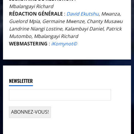
Mbalangayi Richard
RÉDACTION GÉNÉRALE
:
David Ekutshu
, Mwanza,
Guelord Mpia, Germaine Mwenze, Chanty Musawu
Landrine Niangi Lostine, Kalambayi Daniel, Patrick
Mutombo, Mbalangayi Richard
WEBMASTERING
:
iKomynot©️
NEWSLETTER