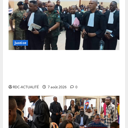
Justice
Procès Tshiwewe : la Haute Cour poursuit l’audition
des mémoires de la défense, les généraux Maurice
Nyembo et John Chinyabuuma plaident la nullité de
la procédure
RDC-ACTUALITÉ
7 août 2026
0