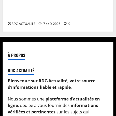
Facture normalisée : Doudou Fwamba met fin aux
moratoires et annonce le début des sanctions contre
les contrevenants
RDC-ACTUALITÉ
7 août 2026
0
À PROPOS
RDC-ACTUALITÉ
Bienvenue sur RDC-Actualité, votre source
d’informations fiable et rapide
.
Nous sommes une
plateforme d’actualités en
ligne
, dédiée à vous fournir des
informations
vérifiées et pertinentes
sur les sujets qui