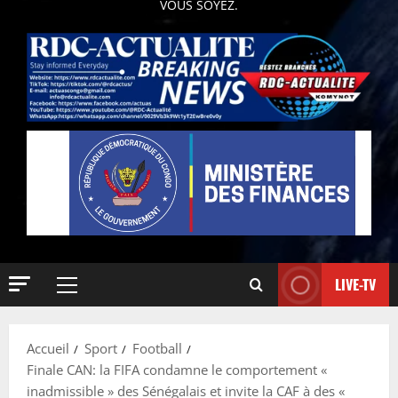
VOUS SOYEZ.
LIVE-TV
Accueil
Sport
Football
Finale CAN: la FIFA condamne le comportement «
inadmissible » des Sénégalais et invite la CAF à des «