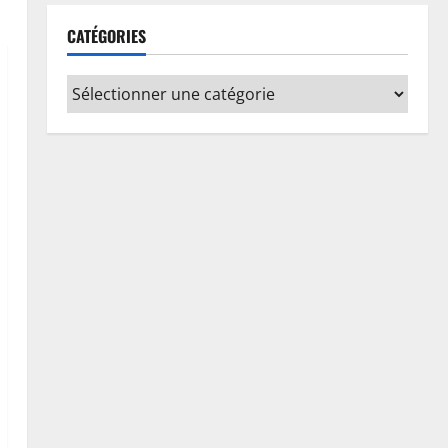
Santé
RDC: l’épidémie d’Ebola s’invite
CATÉGORIES
dans les camps de déplacés
7 août 2026
0
1
Finances
Facture normalisée : Doudou
Fwamba met fin aux moratoires
et annonce le début des
sanctions contre les
2
contrevenants
Société
7 août 2026
0
RDC : Kinshasa accueillera le
bureau-pays de l’AUDA-NEPAD
pour accélérer les grands projets
de développement
3
7 août 2026
0
Environnement
Climat
Les Africains en première ligne
face à la crise de la biodiversité