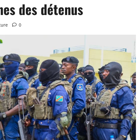
nes des détenus
ture
0