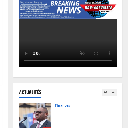
Les Africains en première ligne
face à la crise de la biodiversité
7 août 2026
0
4
Justice
Procès Rebo : le Ministère public
requiert 14 mois de servitude
pénale contre la chanteuse
(Brève)
5
6 août 2026
0
Santé
RDC: l’épidémie d’Ebola s’invite
dans les camps de déplacés
ACTUALITÉS
7 août 2026
0
1
Finances
Facture normalisée : Doudou
Fwamba met fin aux moratoires
et annonce le début des