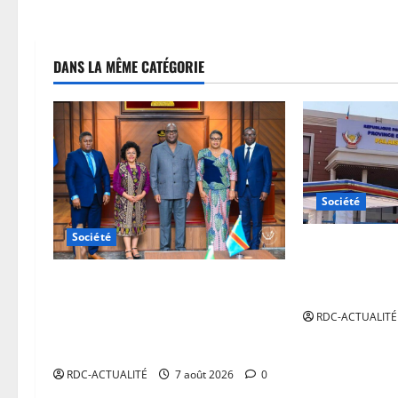
DANS LA MÊME CATÉGORIE
Société
Société
Félix Tshiseke
nouveau palais
RDC : Kinshasa accueillera le
Lubumbashi
bureau-pays de l’AUDA-NEPAD pour
RDC-ACTUALITÉ
accélérer les grands projets de
développement
RDC-ACTUALITÉ
7 août 2026
0