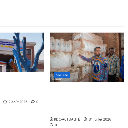
Société
di inaugure le
 de justice de
Bas-Uélé : le Gouverneur Mike-
David Mokeni évalue le potentiel de
2 août 2026
0
réhabilitation de l’usine de coton
de Dingila
RDC-ACTUALITÉ
31 juillet 2026
0