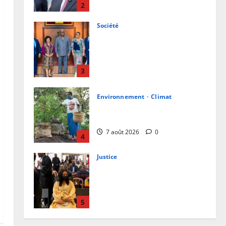
sanctions contre les
2
contrevenants
Société
7 août 2026
0
RDC : Kinshasa accueillera le
bureau-pays de l’AUDA-NEPAD
pour accélérer les grands projets
de développement
3
7 août 2026
0
Environnement
Climat
Les Africains en première ligne
face à la crise de la biodiversité
7 août 2026
0
4
Justice
Procès Rebo : le Ministère public
requiert 14 mois de servitude
pénale contre la chanteuse
(Brève)
5
6 août 2026
0