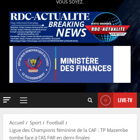
VOUS SOYEZ.
LIVE-TV
Accueil
Sport
Football
Ligue des Champions féminine de la CAF : TP Mazembe
tombe face à l’AS FAR en demi-finales