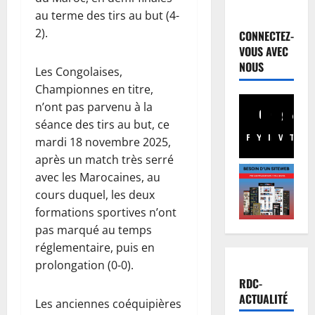
Justice
P
au terme des tirs au but (4-
r
2).
CONNECTEZ-
o
VOUS AVEC
c
2
NOUS
Les Congolaises,
è
Championnes en titre,
s
Santé
R
n’ont pas parvenu à la
R
D
e
séance des tirs au but, ce
C
b
Facebook
Youtube
Instagram
WhatsA
TikTo
X
mardi 18 novembre 2025,
:
o
3
après un match très serré
l
:
avec les Marocaines, au
’
Finances
p
cours duquel, les deux
F
é
o
formations sportives n’ont
a
p
u
c
pas marqué au temps
i
r
t
d
4
s
réglementaire, puis en
u
é
u
prolongation (0-0).
r
Société
m
i
RDC-
R
e
i
v
ACTUALITÉ
Les anciennes coéquipières
D
n
e
i