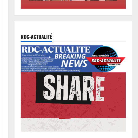
2
contrevenants
Société
7 août 2026
0
RDC : Kinshasa accueillera le
bureau-pays de l’AUDA-NEPAD
pour accélérer les grands projets
RDC-ACTUALITÉ
de développement
3
7 août 2026
0
Environnement
Climat
Les Africains en première ligne
face à la crise de la biodiversité
7 août 2026
0
4
Justice
Procès Rebo : le Ministère public
requiert 14 mois de servitude
pénale contre la chanteuse
(Brève)
5
6 août 2026
0
Santé