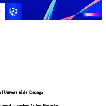
 l’Université de Kananga
rnational congolais Arthur Masuaku