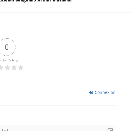
0
ticle Rating
Connexion
[+]