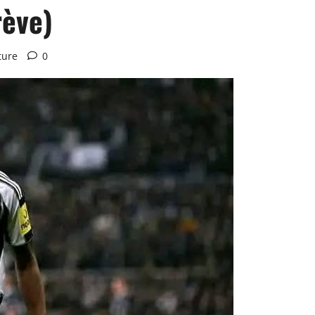
rève)
ture
0