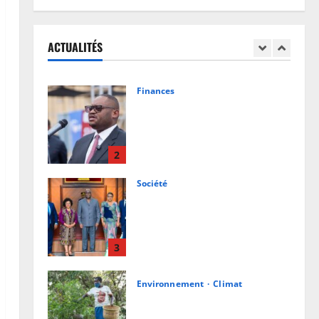
RDC: l’épidémie d’Ebola s’invite
dans les camps de déplacés
ACTUALITÉS
7 août 2026
0
1
Finances
Facture normalisée : Doudou
Fwamba met fin aux moratoires
et annonce le début des
sanctions contre les
2
contrevenants
Société
7 août 2026
0
RDC : Kinshasa accueillera le
bureau-pays de l’AUDA-NEPAD
pour accélérer les grands projets
de développement
3
7 août 2026
0
Environnement
Climat
Les Africains en première ligne
face à la crise de la biodiversité