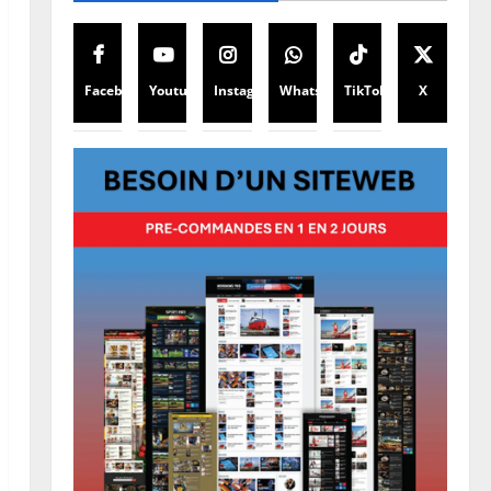
Facebook
Youtube
Instagram
WhatsApp
TikTok
X
Finances
Facture normalisée : Doudou
Fwamba met fin aux moratoires
et annonce le début des
sanctions contre les