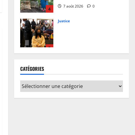
7 août 2026
0
4
Justice
Procès Rebo : le Ministère public
requiert 14 mois de servitude
pénale contre la chanteuse
(Brève)
5
6 août 2026
0
Santé
RDC: l’épidémie d’Ebola s’invite
CATÉGORIES
dans les camps de déplacés
7 août 2026
0
1
Finances
Facture normalisée : Doudou
Fwamba met fin aux moratoires
et annonce le début des
sanctions contre les
2
contrevenants
Société