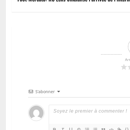
Ar
S’abonner
{}