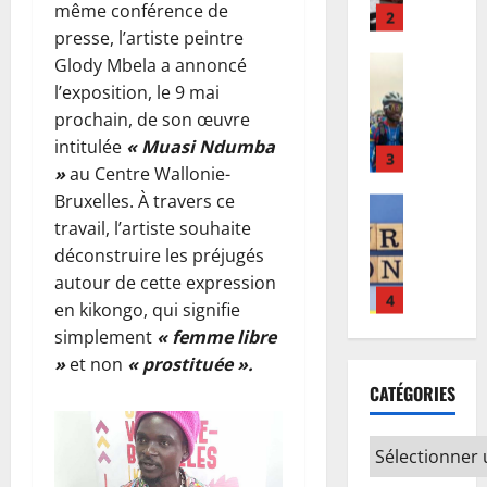
l
à
s
a
même conférence de
:
C
3
r
l
l
a
n
presse, l’artiste peintre
l
:
n
e
’
i
s
’
Glody Mbela a annoncé
Finances
M
a
à
œ
s
p
E
a
S
l’exposition, le 9 mai
l
i
u
a
r
u
r
F
i
n
prochain, de son œuvre
v
i
é
r
r
a
s
t
r
intitulée
« Muasi Ndumba
,
c
o
i
4
l
t
e
e
l
é
»
au Centre Wallonie-
b
v
e
e
n
p
e
d
Bruxelles. À travers ce
o
Santé
é
r
s
s
o
«
e
E
travail, l’artiste souhaite
n
e
t
p
i
u
c
n
b
d
déconstruire les préjugés
à
e
l
f
r
y
t
o
:
K
s
autour de cette expression
a
i
a
c
e
l
d
5
i
u
n
en kikongo, qui signifie
e
c
l
t
a
e
n
r
c
r
c
simplement
« femme libre
i
a
e
Kinshasa
s
s
u
h
l
é
s
»
et non
« prostituée ».
p
K
n
r
h
n
e
a
l
t
p
CATÉGORIES
i
R
e
a
e
n
r
é
e
e
n
D
s
s
p
t
i
r
p
l
s
C
1
s
a
r
s
p
e
o
l
h
:
o
d
o
u
o
r
u
e