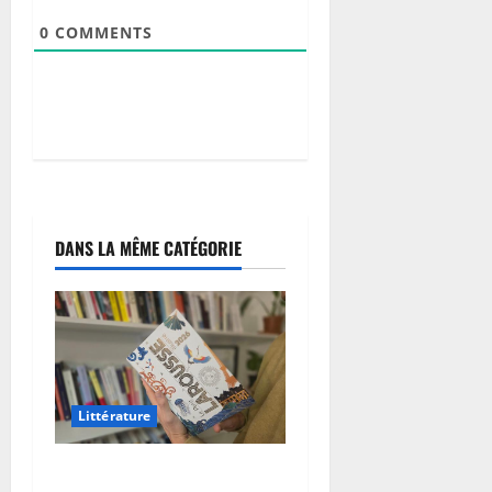
g
s
e
d
a
n
a
0
COMMENTS
é
p
t
t
9
v
a
8
e
i
août
e
août
i
n
o
2026
2026
l
x
s
n
o
»
i
0
0
p
d
f
9
p
é
i
août
e
p
e
2026
m
a
r
DANS LA MÊME CATÉGORIE
0
e
s
l
n
s
a
t
e
r
d
t
i
e
o
p
l
u
o
a
t
s
Littérature
R
e
t
D
s
e
Gastronomie : le mot «
C
l