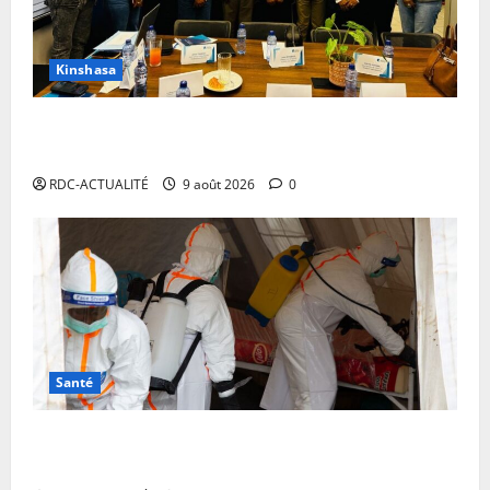
Kinshasa
Kinshasa : des journalistes planchent sur les défis
du journalisme d’investigation
RDC-ACTUALITÉ
9 août 2026
0
Santé
Ebola en RDC : MSF alerte sur une propagation sans
précédent et appelle à intensifier la riposte