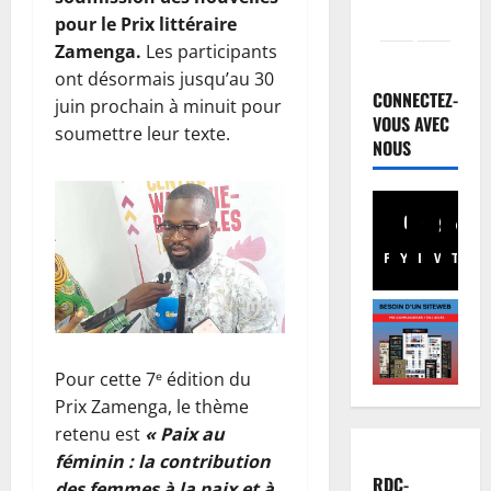
pour le Prix littéraire
Zamenga.
Les participants
Santé
E
ont désormais jusqu’au 30
b
CONNECTEZ-
juin prochain à minuit pour
o
VOUS AVEC
soumettre leur texte.
l
NOUS
2
a
e
Nation
R
n
D
R
Facebook
Youtube
Instagram
WhatsA
TikTo
X
C
D
:
C
3
l
:
’
Finances
M
E
a
S
Pour cette 7ᵉ édition du
u
r
F
r
Prix Zamenga, le thème
r
a
o
i
4
l
retenu est
« Paix au
b
v
e
féminin : la contribution
o
Santé
é
r
RDC-
des femmes à la paix et à