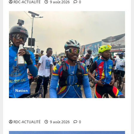
RDC-ACTUALITÉ
9 août 2026
0
Nation
RDC: l’arrivée à Kinshasa de Miguel Masaisai, le «
cycliste pour la paix» dépasse toutes les attentes
RDC-ACTUALITÉ
9 août 2026
0