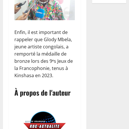
a
Santé
l
u
e
p
r
s
l
r
à
E
s
’
r
M
a
l
t
e
l
i
b
a
O
c
i
g
e
e
d
a
n
o
:
M
e
g
a
s
é
p
t
l
d
2
S
s
u
t
d
v
a
8
e
a
Enfin, il est important de
e
a
d
e
i
é
e
août
i
n
e
Nation
s
p
rappeler que Glody Mbela,
é
l
o
f
2026
l
x
s
R
n
j
p
j
jeune artiste congolais, a
M
n
i
o
»
i
D
R
o
e
à
0
a
s
remporté la médaille de
s
p
d
f
C
D
u
l
à
s
a
d
bronze lors des 9ᵉs Jeux de
p
é
i
:
C
3
r
l
l
a
n
u
e
la Francophonie, tenus à
p
e
l
:
n
e
’
i
s
j
m
a
Kinshasa en 2023.
r
’
Finances
M
a
à
œ
s
p
o
e
s
E
l
a
S
l
i
u
a
r
u
n
s
u
a
r
F
i
n
À propos de l'auteur
v
i
é
r
t
e
r
r
r
a
s
t
r
,
c
n
d
t
o
i
i
4
l
t
e
e
l
é
a
e
o
b
p
v
e
e
n
p
e
d
l
l
u
o
Santé
o
é
r
s
s
o
«
e
i
a
E
t
n
s
e
t
p
i
u
c
n
s
R
b
e
d
t
à
e
l
f
r