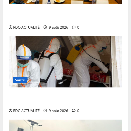
Kinshasa : des journalistes planchent sur les défis
du journalisme d’investigation
RDC-ACTUALITÉ
9 août 2026
0
Santé
Ebola en RDC : MSF alerte sur une propagation sans
précédent et appelle à intensifier la riposte
RDC-ACTUALITÉ
9 août 2026
0