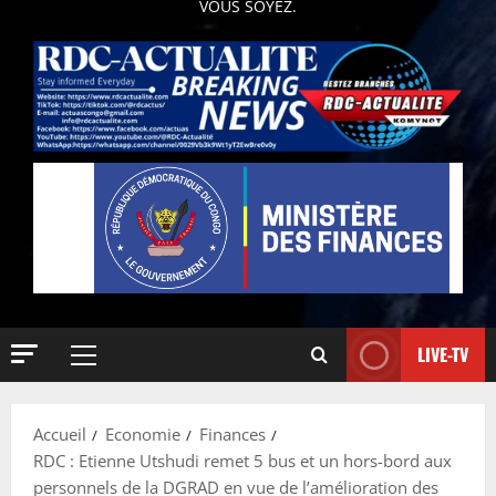
VOUS SOYEZ.
LIVE-TV
Accueil
Economie
Finances
RDC : Etienne Utshudi remet 5 bus et un hors-bord aux
personnels de la DGRAD en vue de l’amélioration des