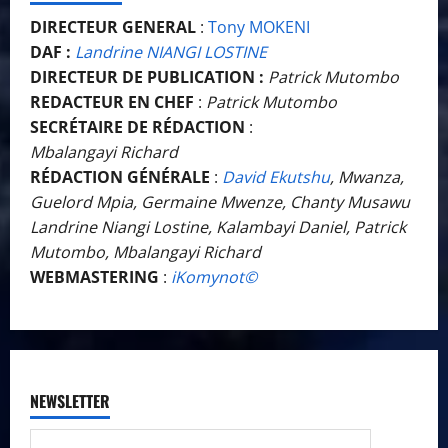
DIRECTEUR GENERAL
:
Tony MOKENI
DAF :
Landrine NIANGI LOSTINE
DIRECTEUR DE PUBLICATION :
Patrick Mutombo
REDACTEUR EN CHEF
:
Patrick Mutombo
SECRÉTAIRE DE RÉDACTION
:
Mbalangayi Richard
RÉDACTION GÉNÉRALE
:
David Ekutshu
, Mwanza,
Guelord Mpia, Germaine Mwenze, Chanty Musawu
Landrine Niangi Lostine, Kalambayi Daniel, Patrick
Mutombo, Mbalangayi Richard
WEBMASTERING
:
iKomynot©️
NEWSLETTER