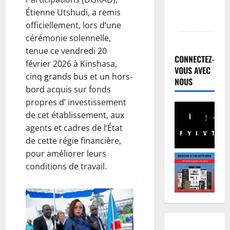
Étienne Utshudi, a remis
officiellement, lors d’une
Santé
cérémonie solennelle,
E
tenue ce vendredi 20
b
CONNECTEZ-
février 2026 à Kinshasa,
o
VOUS AVEC
cinq grands bus et un hors-
l
NOUS
2
bord acquis sur fonds
a
propres d’ investissement
e
Nation
R
n
de cet établissement, aux
D
R
agents et cadres de l’État
Facebook
Youtube
Instagram
WhatsA
TikTo
X
C
D
de cette régie financière,
:
C
3
pour améliorer leurs
l
:
conditions de travail.
’
Finances
M
E
a
S
u
r
F
r
r
a
o
i
4
l
b
v
e