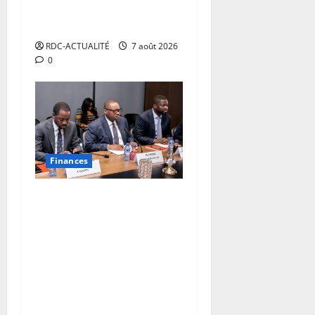
début des sanctions contre
les contrevenants
RDC-ACTUALITÉ
7 août 2026
0
Finances
RDC : autour de Doudou
Fwamba, les agences
d’exécution du PDL-145T
évaluent la première phase
du programme et
définissent le plan de
relance