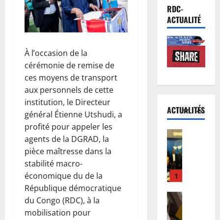
o
Santé
é
r
RDC-
E
n
e
t
ACTUALITÉ
b
d
à
e
o
:
K
s
l
d
5
i
u
À l’occasion de la
a
e
n
r
cérémonie de remise de
e
Kinshasa
s
s
u
ces moyens de transport
K
n
r
h
n
aux personnels de cette
i
R
e
a
e
n
D
institution, le Directeur
s
s
p
ACTUALITÉS
s
C
1
s
général Étienne Utshudi, a
a
r
h
:
o
d
o
profité pour appeler les
a
Santé
l
u
e
p
agents de la DGRAD, la
E
s
’
r
M
a
pièce maîtresse dans la
b
a
O
c
i
g
stabilité macro-
o
:
M
e
g
a
l
économique du de la
d
2
S
s
u
t
a
e
République démocratique
a
d
e
i
e
Nation
s
p
é
du Congo (RDC), à la
l
o
R
n
j
p
j
M
mobilisation pour
n
D
R