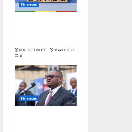
Finances
Eurobond : des ressources
déjà à l’œuvre pour
accélérer le développement
de la RDC.
RDC-ACTUALITÉ
8 août 2026
0
Finances
Facture normalisée :
Doudou Fwamba met fin aux
moratoires et annonce le