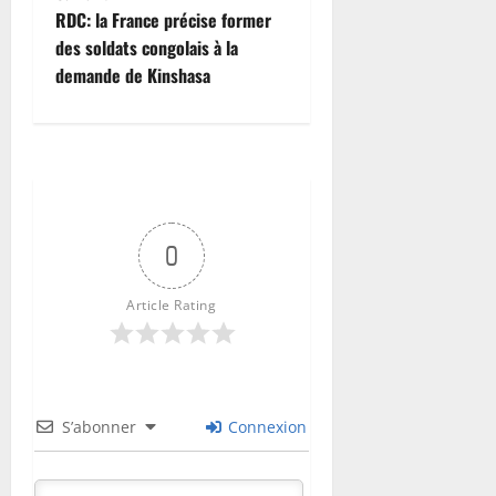
C
l
RDC: la France précise former
.
e
9
des soldats congolais à la
s
août
demande de Kinshasa
a
2026
8
t
août
0
2026
t
e
0
n
t
e
0
s
Article Rating
9
août
2026
0
S’abonner
Connexion