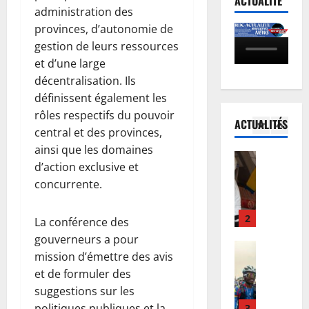
ACTUALITÉ
b
d
à
e
administration des
o
:
K
s
provinces, d’autonomie de
l
d
5
i
u
gestion de leurs ressources
a
e
n
r
et d’une large
e
Kinshasa
s
s
u
décentralisation. Ils
K
n
r
h
n
i
R
définissent également les
e
a
e
n
D
s
rôles respectifs du pouvoir
s
p
ACTUALITÉS
s
C
1
s
a
r
central et des provinces,
h
:
o
d
o
ainsi que les domaines
a
Santé
l
u
e
p
d’action exclusive et
E
s
’
r
M
a
concurrente.
b
a
O
c
i
g
o
:
M
e
g
a
l
d
2
S
s
u
La conférence des
t
a
e
a
d
e
i
gouverneurs a pour
e
Nation
s
p
é
l
o
mission d’émettre des avis
R
n
j
p
j
M
n
et de formuler des
D
R
o
e
à
a
s
C
suggestions sur les
D
u
l
à
s
a
:
C
politiques publiques et la
3