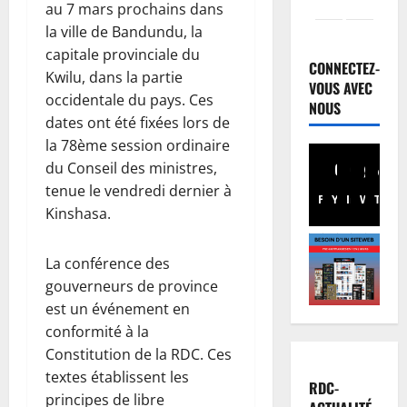
au 7 mars prochains dans
Santé
la ville de Bandundu, la
E
capitale provinciale du
b
CONNECTEZ-
Kwilu, dans la partie
o
VOUS AVEC
occidentale du pays. Ces
l
2
NOUS
a
dates ont été fixées lors de
e
Nation
la 78ème session ordinaire
R
n
du Conseil des ministres,
D
R
tenue le vendredi dernier à
C
D
Facebook
Youtube
Instagram
WhatsA
TikTo
X
Kinshasa.
:
C
3
l
:
’
Finances
M
La conférence des
E
a
S
gouverneurs de province
u
r
F
est un événement en
r
r
a
conformité à la
o
i
4
l
Constitution de la RDC. Ces
b
v
e
textes établissent les
o
Santé
é
r
RDC-
E
n
e
principes de libre
t