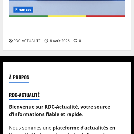
Finances
Eurobond : des ressources déjà à l’œuvre pour
accélérer le développement de la RDC.
RDC-ACTUALITÉ
8 août 2026
0
À PROPOS
RDC-ACTUALITÉ
Bienvenue sur RDC-Actualité, votre source
d’informations fiable et rapide
.
Nous sommes une
plateforme d’actualités en