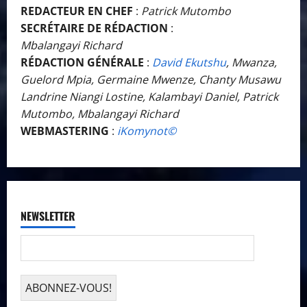
REDACTEUR EN CHEF
:
Patrick Mutombo
SECRÉTAIRE DE RÉDACTION
:
Mbalangayi Richard
RÉDACTION GÉNÉRALE
:
David Ekutshu
, Mwanza,
Guelord Mpia, Germaine Mwenze, Chanty Musawu
Landrine Niangi Lostine, Kalambayi Daniel, Patrick
Mutombo, Mbalangayi Richard
WEBMASTERING
:
iKomynot©️
NEWSLETTER