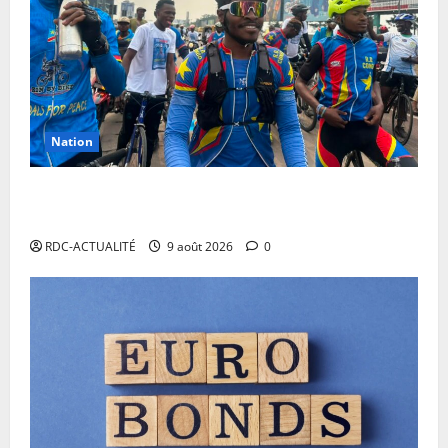
Nation
RDC: l’arrivée à Kinshasa de Miguel Masaisai, le «
cycliste pour la paix» dépasse toutes les attentes
RDC-ACTUALITÉ
9 août 2026
0