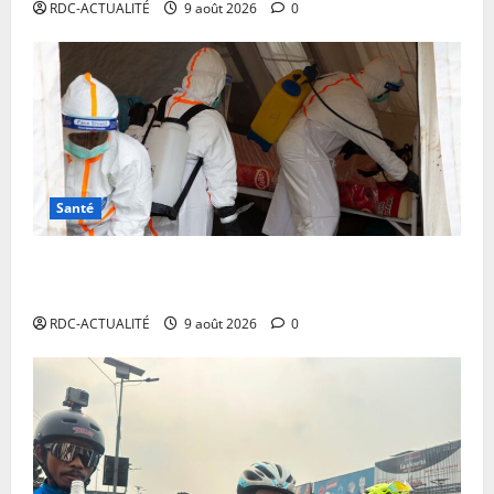
RDC-ACTUALITÉ
9 août 2026
0
Santé
Ebola en RDC : MSF alerte sur une propagation sans
précédent et appelle à intensifier la riposte
RDC-ACTUALITÉ
9 août 2026
0