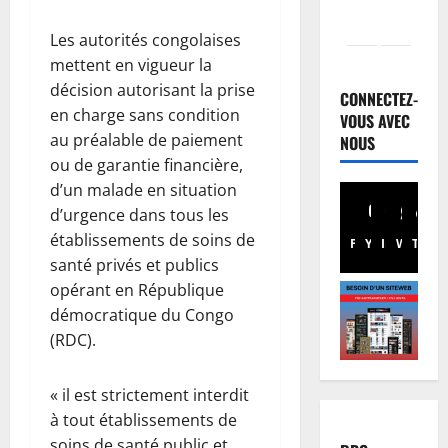
Les autorités congolaises
Finances
mettent en vigueur la
R
décision autorisant la prise
D
CONNECTEZ-
C
en charge sans condition
VOUS AVEC
:
2
au préalable de paiement
NOUS
a
ou de garantie financière,
u
Justice
d’un malade en situation
P
t
d’urgence dans tous les
r
o
établissements de soins de
o
u
Facebook
Youtube
Instagram
WhatsA
TikTo
X
santé privés et publics
c
r
3
è
d
opérant en République
s
Santé
e
démocratique du Congo
R
F
D
(RDC).
D
R
o
C
I
u
« il est strictement interdit
:
V
4
d
l
A
à tout établissements de
o
’
Football
O
u
soins de santé public et