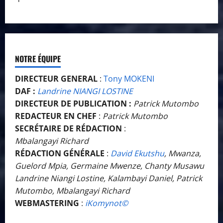
NOTRE ÉQUIPE
DIRECTEUR GENERAL
:
Tony MOKENI
DAF :
Landrine NIANGI LOSTINE
DIRECTEUR DE PUBLICATION :
Patrick Mutombo
REDACTEUR EN CHEF
:
Patrick Mutombo
SECRÉTAIRE DE RÉDACTION
:
Mbalangayi Richard
RÉDACTION GÉNÉRALE
:
David Ekutshu
, Mwanza,
Guelord Mpia, Germaine Mwenze, Chanty Musawu
Landrine Niangi Lostine, Kalambayi Daniel, Patrick
Mutombo, Mbalangayi Richard
WEBMASTERING
:
iKomynot©️