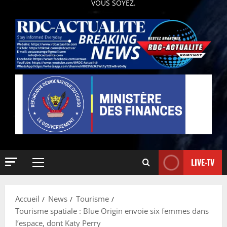
VOUS SOYEZ.
LIVE-TV
Accueil
News
Tourisme
Tourisme spatiale : Blue Origin envoie six femmes dans
l’espace, dont Katy Perry