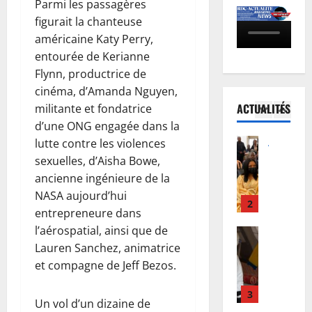
Parmi les passagères
C
o
d
e
:
figurait la chanteuse
r
5
’
p
K
m
américaine Katy Perry,
E
o
i
Justice
a
b
u
entourée de Kerianne
P
n
l
o
r
Flynn, productrice de
r
s
i
l
i
cinéma, d’Amanda Nguyen,
o
h
s
a
n
ACTUALITÉS
militante et fondatrice
c
a
1
é
s
c
d’une ONG engagée dans la
è
s
e
’
i
s
Justice
lutte contre les violences
a
:
i
t
P
T
a
D
sexuelles, d’Aisha Bowe,
n
a
r
s
c
o
v
ancienne ingénieure de la
t
o
h
c
u
i
i
NASA aujourd’hui
c
i
2
u
d
t
o
entrepreneure dans
è
w
e
o
e
n
l’aérospatial, ainsi que de
s
Santé
e
i
u
d
a
R
Lauren Sanchez, animatrice
R
w
l
F
a
u
D
e
e
et compagne de Jeff Bezos.
l
w
n
x
C
b
:
e
a
s
m
:
o
3
l
r
m
l
i
Un vol d’un dizaine de
l
:
a