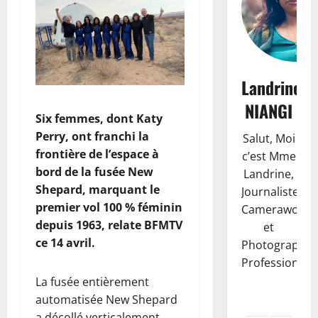
Landrine
NIANGI
Six femmes, dont Katy
Perry, ont franchi la
Salut, Moi
frontière de l’espace à
c’est Mme
bord de la fusée New
Landrine,
Shepard, marquant le
Journaliste,
premier vol 100 % féminin
Camerawoma
depuis 1963, relate BFMTV
et
ce 14 avril.
Photographe
Professionnell
La fusée entièrement
automatisée New Shepard
a décollé verticalement