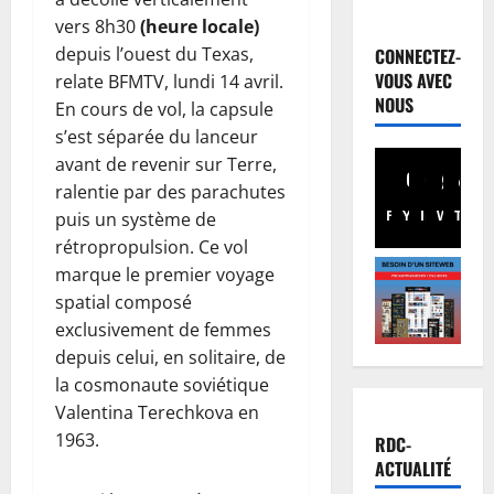
Justice
P
vers 8h30
(heure locale)
r
depuis l’ouest du Texas,
CONNECTEZ-
o
VOUS AVEC
relate BFMTV, lundi 14 avril.
c
2
NOUS
En cours de vol, la capsule
è
s’est séparée du lanceur
s
Santé
avant de revenir sur Terre,
R
R
ralentie par des parachutes
D
e
C
b
Facebook
Youtube
Instagram
WhatsA
TikTo
X
puis un système de
:
o
3
rétropropulsion. Ce vol
l
:
marque le premier voyage
’
Finances
p
spatial composé
F
é
o
exclusivement de femmes
a
p
u
depuis celui, en solitaire, de
c
i
r
t
la cosmonaute soviétique
d
4
s
u
é
Valentina Terechkova en
u
r
Société
m
i
1963.
RDC-
R
e
i
v
ACTUALITÉ
D
n
e
i