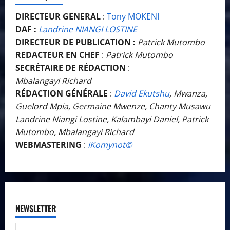
DIRECTEUR GENERAL
:
Tony MOKENI
DAF :
Landrine NIANGI LOSTINE
DIRECTEUR DE PUBLICATION :
Patrick Mutombo
REDACTEUR EN CHEF
:
Patrick Mutombo
SECRÉTAIRE DE RÉDACTION
:
Mbalangayi Richard
RÉDACTION GÉNÉRALE
:
David Ekutshu
, Mwanza,
Guelord Mpia, Germaine Mwenze, Chanty Musawu
Landrine Niangi Lostine, Kalambayi Daniel, Patrick
Mutombo, Mbalangayi Richard
WEBMASTERING
:
iKomynot©️
NEWSLETTER