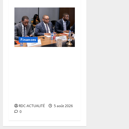
Finances
RDC : autour de Doudou
Fwamba, les agences
d’exécution du PDL-145T
évaluent la première phase
du programme et
définissent le plan de
relance
RDC-ACTUALITÉ
5 août 2026
0