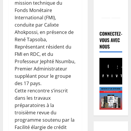
mission technique du
Fonds Monétaire
International (FMI),
Santé
conduite par Calixte
E
Ahokpossi, en présence de
b
CONNECTEZ-
o
René Tapsoba,
VOUS AVEC
l
NOUS
2
Représentant résident du
a
FMI en RDC, et du
e
Musique
Professeur Jephté Nsumbu,
A
n
Premier Administrateur
n
R
suppléant pour le groupe
Facebook
Youtube
Instagram
WhatsA
TikTo
X
n
D
des 17 pays.
u
C
3
l
:
Cette rencontre s’inscrit
a
Football
l
dans les travaux
L
t
’
préparatoires à la
i
i
O
troisième revue du
g
o
M
programme soutenu par la
u
n
4
S
Facilité élargie de crédit
e
d
a