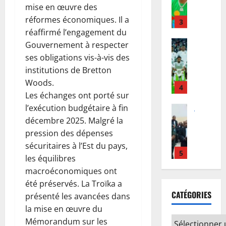
e
u
R
a
r
mise en œuvre des
n
D
s
t
F
r
i
réformes économiques. Il a
u
C
3
s
e
C
i
p
l
réaffirmé l’engagement du
:
o
C
d
s
o
a
Football
l
u
Gouvernement à respecter
o
u
:
s
L
t
’
r
u
ses obligations vis-à-vis des
R
l
t
i
i
O
c
r
w
e
institutions de Bretton
e
g
o
M
e
p
a
c
Woods.
u
n
4
S
s
o
n
h
Les échanges ont porté sur
8
e
d
a
d
u
d
a
août
l’exécution budgétaire à fin
d
Justice
u
p
é
r
a
n
2026
P
e
c
décembre 2025. Malgré la
p
j
s
d
t
r
s
o
e
pression des dépenses
à
0
u
e
e
o
C
n
l
à
i
sécuritaires à l’Est du pays,
m
u
c
h
5
c
l
l
t
a
les équilibres
r
è
a
e
e
’
l
n
s
macroéconomiques ont
s
Finances
m
r
à
œ
’
d
e
été préservés. La Troïka a
E
T
p
t
i
u
a
e
v
CATÉGORIES
u
s
présenté les avancées dans
i
d
n
v
u
l
e
r
h
o
la mise en œuvre du
’
t
r
d
a
u
o
i
1
n
I
e
Mémorandum sur les
e
i
d
t