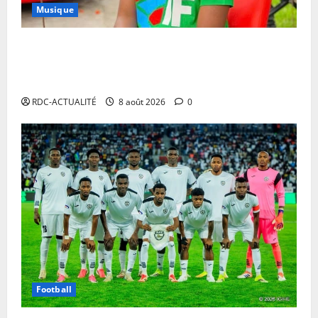
Musique
Annulation du concert d’Innoss’B à Paris : le
chanteur se veut rassurant et garantit son show à la
date initiale
RDC-ACTUALITÉ
8 août 2026
0
Football