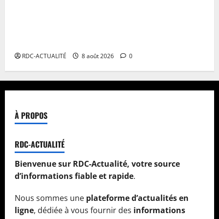
Ligue des Champions CAF : l’APR FC du Rwanda
demande la délocalisation de ses matchs contre les
Aigles du Congo sur fond de guerre dans l’est de la
RDC
RDC-ACTUALITÉ
8 août 2026
0
À PROPOS
RDC-ACTUALITÉ
Bienvenue sur RDC-Actualité, votre source
d’informations fiable et rapide
.
Nous sommes une
plateforme d’actualités en
ligne
, dédiée à vous fournir des
informations