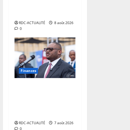
déjà à l’œuvre pour
accélérer le développement
de la RDC.
RDC-ACTUALITÉ
8 août 2026
0
Finances
Facture normalisée :
Doudou Fwamba met fin aux
moratoires et annonce le
début des sanctions contre
les contrevenants
RDC-ACTUALITÉ
7 août 2026
0