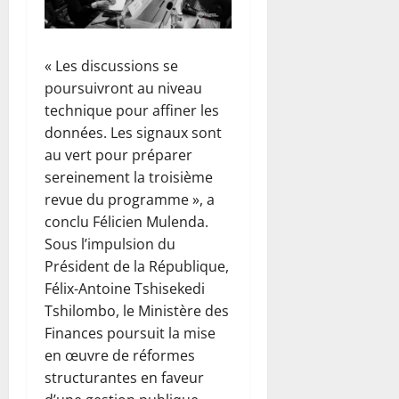
i
o
8
d
l
c
n
août
e
a
0
e
g
2026
n
R
N
o
« Les discussions se
t
D
0
y
s
l
poursuivront au niveau
C
e
u
a
technique pour affiner les
m
r
n
8
données. Les signaux sont
b
f
u
août
au vert pour préparer
o
o
l
2026
e
sereinement la troisième
n
l
t
d
revue du programme », a
0
i
J
d
conclu Félicien Mulenda.
t
o
e
é
Sous l’impulsion du
h
g
d
Président de la République,
n
u
e
Félix-Antoine Tshisekedi
C
e
l
Tshilombo, le Ministère des
h
r
a
i
Finances poursuit la mise
r
p
n
e
en œuvre de réformes
r
y
d
structurantes en faveur
o
a
a