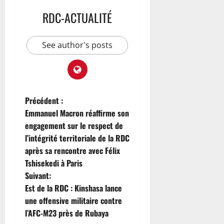
t
RDC-ACTUALITÉ
é
d
e
See author's posts
l
a
p
r
o
Précédent :
c
Emmanuel Macron réaffirme son
é
d
engagement sur le respect de
u
l’intégrité territoriale de la RDC
r
après sa rencontre avec Félix
e
Tshisekedi à Paris
Suivant:
7
Est de la RDC : Kinshasa lance
août
une offensive militaire contre
2026
l’AFC-M23 près de Rubaya
0