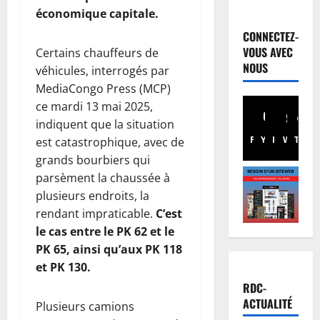
Finances
économique capitale.
F
a
CONNECTEZ-
c
VOUS AVEC
Certains chauffeurs de
t
2
NOUS
véhicules, interrogés par
u
MediaCongo Press (MCP)
r
Société
ce mardi 13 mai 2025,
R
e
indiquent que la situation
D
n
C
o
Facebook
Youtube
Instagram
WhatsA
TikTo
X
est catastrophique, avec de
:
r
3
grands bourbiers qui
K
m
parsèment la chaussée à
i
Environn
a
plusieurs endroits, la
Climat
n
l
rendant impraticable.
C’est
L
s
i
e
le cas entre le PK 62 et le
h
s
s
PK 65, ainsi qu’aux PK 118
a
4
é
A
s
et PK 130.
e
f
Justice
a
:
RDC-
r
P
a
D
ACTUALITÉ
Plusieurs camions
i
r
c
o