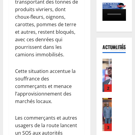
transportant des tonnes de
c
o
c
u
a
c
produits vivriers, dont
5
u
d
i
è
choux-fleurs, oignons,
e
o
n
s
Santé
i
u
carottes, pommes de terre
R
s
R
l
F
et autres, restent bloqués,
D
e
e
l
w
avec ces denrées qui
C
n
b
e
a
ACTUALITÉS
pourrissent dans les
:
p
o
1
r
m
camions immobilisés.
l
r
:
a
b
’
e
Finances
l
l
a
F
é
m
e
e
m
Cette situation accentue la
a
p
i
M
b
e
souffrance des
c
i
è
i
u
t
commerçants et menace
t
d
r
2
n
r
f
l’approvisionnement des
u
é
e
i
e
i
r
Société
marchés locaux.
m
l
s
a
n
R
e
i
i
t
u
a
D
n
e
g
è
-
u
Les commerçants et autres
C
o
d
n
r
p
x
usagers de la route lancent
:
r
3
’
e
e
a
m
un SOS aux autorités
K
m
E
f