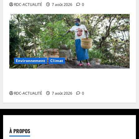
RDC-ACTUALITÉ
7 août 2026
0
Environnement
Climat
Les Africains en première ligne face à la crise de la
biodiversité
RDC-ACTUALITÉ
7 août 2026
0
À PROPOS