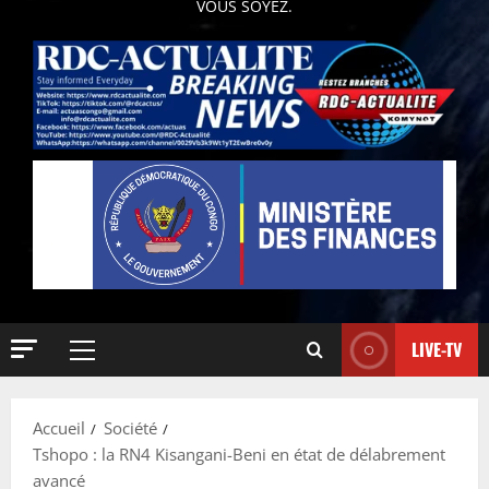
VOUS SOYEZ.
LIVE-TV
Accueil
Société
Tshopo : la RN4 Kisangani-Beni en état de délabrement
avancé