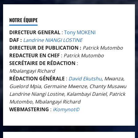
NOTRE ÉQUIPE
DIRECTEUR GENERAL
:
Tony MOKENI
DAF :
Landrine NIANGI LOSTINE
DIRECTEUR DE PUBLICATION :
Patrick Mutombo
REDACTEUR EN CHEF
:
Patrick Mutombo
SECRÉTAIRE DE RÉDACTION
:
Mbalangayi Richard
RÉDACTION GÉNÉRALE
:
David Ekutshu
, Mwanza,
Guelord Mpia, Germaine Mwenze, Chanty Musawu
Landrine Niangi Lostine, Kalambayi Daniel, Patrick
Mutombo, Mbalangayi Richard
WEBMASTERING
:
iKomynot©️