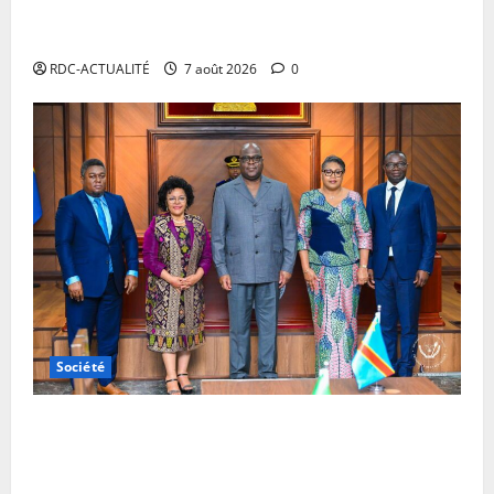
moratoires et annonce le début des sanctions contre
les contrevenants
RDC-ACTUALITÉ
7 août 2026
0
Société
RDC : Kinshasa accueillera le bureau-pays de
l’AUDA-NEPAD pour accélérer les grands projets de
développement