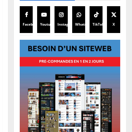
Facebook
Youtube
Instagram
WhatsApp
TikTok
X
Santé
Ebola en RDC : l’OMS appelle à
intensifier la riposte
8 août 2026
0