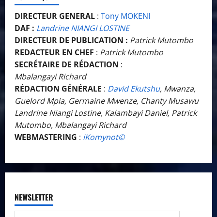
DIRECTEUR GENERAL
:
Tony MOKENI
DAF :
Landrine NIANGI LOSTINE
DIRECTEUR DE PUBLICATION :
Patrick Mutombo
REDACTEUR EN CHEF
:
Patrick Mutombo
SECRÉTAIRE DE RÉDACTION
:
Mbalangayi Richard
RÉDACTION GÉNÉRALE
:
David Ekutshu
, Mwanza,
Guelord Mpia, Germaine Mwenze, Chanty Musawu
Landrine Niangi Lostine, Kalambayi Daniel, Patrick
Mutombo, Mbalangayi Richard
WEBMASTERING
:
iKomynot©️
NEWSLETTER