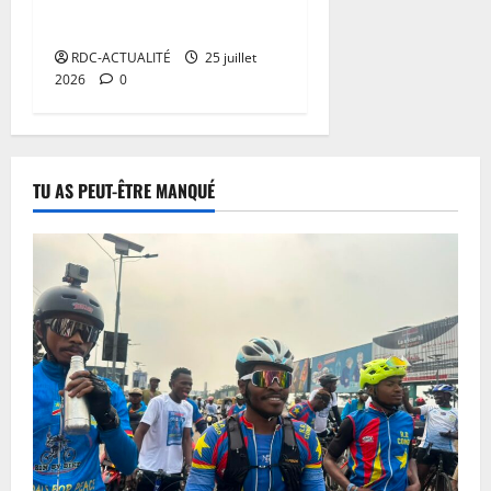
r
européenne
r
RDC-ACTUALITÉ
25 juillet
e
2026
0
d
a
n
s
l
TU AS PEUT-ÊTRE MANQUÉ
’
e
s
t
d
e
l
a
R
D
C