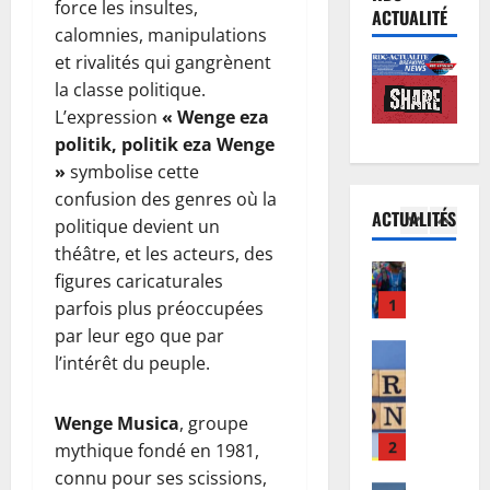
force les insultes,
L
t
’
r
ACTUALITÉ
i
i
calomnies, manipulations
O
c
g
o
M
et rivalités qui gangrènent
e
u
n
5
S
s
la classe politique.
e
d
a
d
L’expression
« Wenge eza
d
Afrique
u
p
é
politik, politik eza Wenge
R
e
c
p
j
»
symbolise cette
D
s
o
e
à
C
confusion des genres où la
C
n
l
à
ACTUALITÉS
:
h
politique devient un
1
c
l
l
l
a
e
e
théâtre, et les acteurs, des
’
’
Finances
m
r
à
œ
figures caricaturales
E
a
p
t
i
u
parfois plus préoccupées
u
r
i
d
n
v
par leur ego que par
r
r
o
’
t
r
l’intérêt du peuple.
o
i
2
n
I
e
e
b
v
s
n
n
p
o
Santé
é
C
n
s
Wenge Musica
, groupe
o
E
n
e
A
o
i
u
mythique fondé en 1981,
b
d
à
F
s
f
r
connu pour ses scissions,
o
:
K