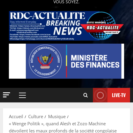
VOUS SOYEZ.
LIVE-TV
Accueil
Culture
Musique
« Wenge Politik », quand Alesh et Zozo Machine
dévoilent les maux profonds de la société congolaise