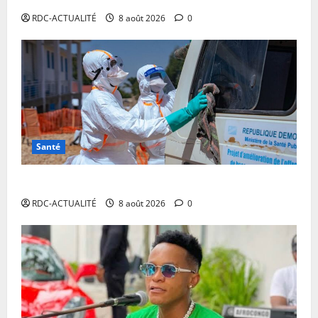
RDC-ACTUALITÉ
8 août 2026
0
Santé
Ebola en RDC : l’OMS appelle à intensifier la riposte
RDC-ACTUALITÉ
8 août 2026
0