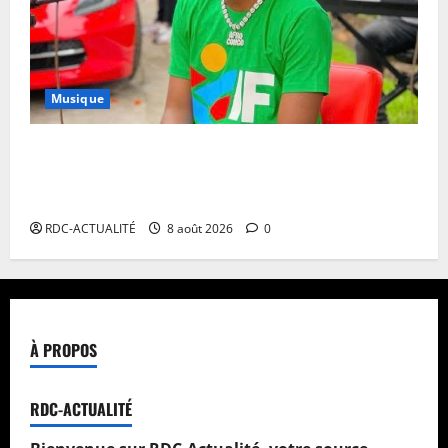
Musique
Annulation du concert d’Innoss’B à Paris : le
chanteur se veut rassurant et garantit son show à la
date initiale
RDC-ACTUALITÉ
8 août 2026
0
À PROPOS
RDC-ACTUALITÉ