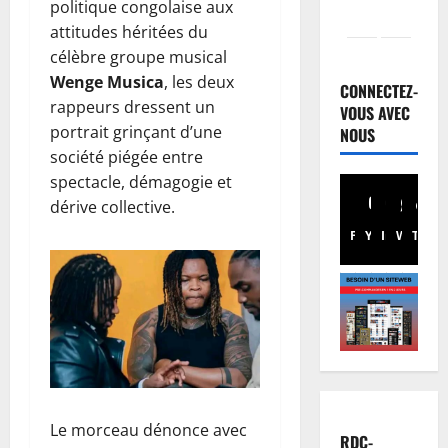
politique congolaise aux
attitudes héritées du
Finances
célèbre groupe musical
E
Wenge Musica
, les deux
u
CONNECTEZ-
rappeurs dressent un
r
VOUS AVEC
portrait grinçant d’une
o
NOUS
2
b
société piégée entre
o
Santé
spectacle, démagogie et
E
n
dérive collective.
b
d
Facebook
Youtube
Instagram
WhatsA
TikTo
X
o
:
l
d
3
a
e
e
Musique
s
A
n
r
n
R
e
n
D
s
u
C
4
s
l
:
o
Le morceau dénonce avec
a
Football
l
u
RDC-