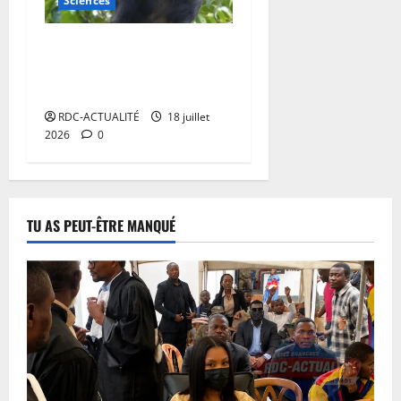
Sciences
RDC: une nouvelle espèce
de singe aux contours des
lèvres orange découverte
RDC-ACTUALITÉ
18 juillet
2026
0
TU AS PEUT-ÊTRE MANQUÉ