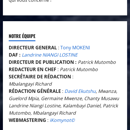
qui vous concerne !
NOTRE ÉQUIPE
DIRECTEUR GENERAL
:
Tony MOKENI
DAF :
Landrine NIANGI LOSTINE
DIRECTEUR DE PUBLICATION :
Patrick Mutombo
REDACTEUR EN CHEF
:
Patrick Mutombo
SECRÉTAIRE DE RÉDACTION
:
Mbalangayi Richard
RÉDACTION GÉNÉRALE
:
David Ekutshu
, Mwanza,
Guelord Mpia, Germaine Mwenze, Chanty Musawu
Landrine Niangi Lostine, Kalambayi Daniel, Patrick
Mutombo, Mbalangayi Richard
WEBMASTERING
:
iKomynot©️