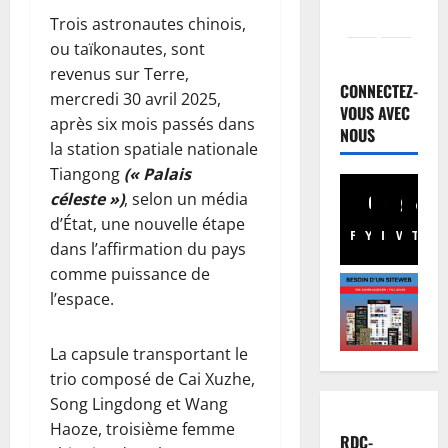
Trois astronautes chinois,
Justice
ou taïkonautes, sont
Guerre
revenus sur Terre,
C
CONNECTEZ-
mercredi 30 avril 2025,
o
VOUS AVEC
après six mois passés dans
u
NOUS
2
la station spatiale nationale
r
I
Tiangong
(« Palais
Football
n
M
céleste »)
, selon un média
t
e
d’État, une nouvelle étape
Facebook
Youtube
Instagram
WhatsA
TikTo
X
e
r
dans l’affirmation du pays
r
c
3
comme puissance de
n
a
l’espace.
a
t
Santé
E
t
o
b
i
:
La capsule transportant le
o
o
C
trio composé de Cai Xuzhe,
l
n
h
4
Song Lingdong et Wang
a
a
a
Haoze, troisième femme
e
l
Province
n
RDC-