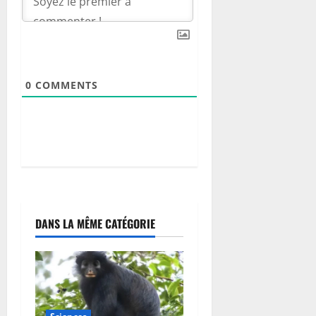
o
n
d
e
m
0
COMMENTS
o
t
o
s
6
août
2026
DANS LA MÊME CATÉGORIE
0