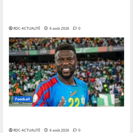
Cour Internationale de Justice : la RDC a jusqu’au 4
octobre 2027 pour déposer son mémoire contre le
Rwanda
RDC-ACTUALITÉ
6 août 2026
0
Football
Mercato : Chancel Mbemba s’engage avec Diriyah
Club
RDC-ACTUALITÉ
6 août 2026
0