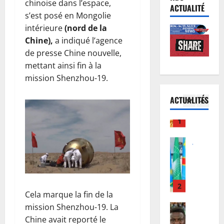
chinoise dans l’espace,
B
n
e
c
ACTUALITÉ
a
s’est posé en Mongolie
R
d
e
s
D
e
intérieure
(nord de la
l
-
C
J
5
M
Chine),
a indiqué l’agence
U
:
u
b
de presse Chine nouvelle,
é
Justice
a
s
e
mettant ainsi fin à la
P
l
u
t
m
mission Shenzhou-19.
r
é
t
i
b
o
:
o
c
a
ACTUALITÉS
c
l
1
u
e
s
è
e
r
:
’
s
Justice
G
d
l
e
Guerre
R
o
e
a
n
C
e
u
F
R
g
o
b
v
é
D
a
u
o
2
e
l
C
g
r
:
r
i
a
e
I
Football
l
n
x
j
a
Cela marque la fin de la
n
M
e
e
T
u
v
mission Shenzhou-19. La
t
e
M
u
s
s
e
Chine avait reporté le
e
r
i