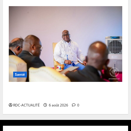
Santé
Ebola en RDC : autour de Félix Tshisekedi, l’OMS et
Africa CDC tentent de réorganiser la riposte
RDC-ACTUALITÉ
6 août 2026
0