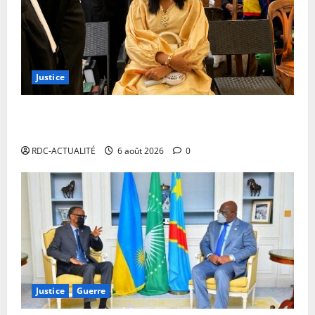
Justice
Procès Rebo : le Ministère public requiert 14 mois
de servitude pénale contre la chanteuse (Brève)
RDC-ACTUALITÉ
6 août 2026
0
Justice
Guerre