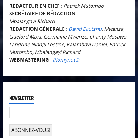
REDACTEUR EN CHEF
:
Patrick Mutombo
SECRÉTAIRE DE RÉDACTION
:
Mbalangayi Richard
RÉDACTION GÉNÉRALE
:
David Ekutshu
, Mwanza,
Guelord Mpia, Germaine Mwenze, Chanty Musawu
Landrine Niangi Lostine, Kalambayi Daniel, Patrick
Mutombo, Mbalangayi Richard
WEBMASTERING
:
iKomynot©️
NEWSLETTER