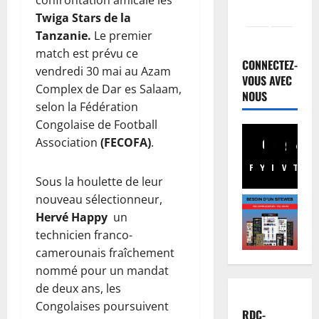
confrontation amicale les
Twiga Stars de la
Finances
Tanzanie.
Le premier
F
match est prévu ce
a
CONNECTEZ-
vendredi 30 mai au Azam
c
VOUS AVEC
Complex de Dar es Salaam,
t
NOUS
2
selon la Fédération
u
Congolaise de Football
r
Société
R
e
Association
(FECOFA)
.
D
n
Facebook
Youtube
Instagram
WhatsA
TikTo
X
C
o
Sous la houlette de leur
:
r
3
nouveau sélectionneur,
K
m
Hervé Happy
un
i
Environn
a
Climat
n
l
technicien franco-
L
s
i
camerounais fraîchement
e
h
s
nommé pour un mandat
s
a
4
é
de deux ans, les
A
s
e
Congolaises poursuivent
f
Justice
a
:
RDC-