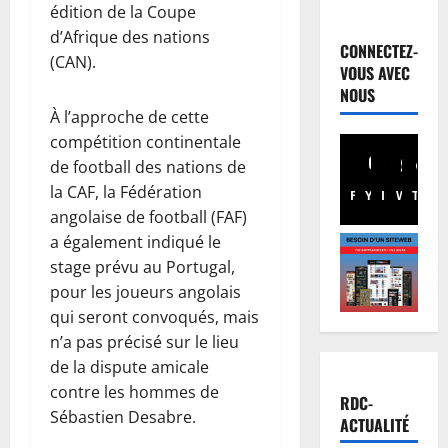
Musique
édition de la Coupe
L
d’Afrique des nations
e
CONNECTEZ-
(CAN).
c
VOUS AVEC
o
2
NOUS
n
À l’approche de cette
c
Humanita
compétition continentale
1
e
de football des nations de
0
r
la CAF, la Fédération
a
t
Facebook
Youtube
Instagram
WhatsA
TikTo
X
angolaise de football (FAF)
n
d
3
s
’
a également indiqué le
d
Finances
I
stage prévu au Portugal,
R
e
n
pour les joueurs angolais
D
l
n
qui seront convoqués, mais
C
’
o
n’a pas précisé sur le lieu
:
U
4
s
de la dispute amicale
a
S
s
u
contre les hommes de
Justice
J
’
RDC-
P
t
V
Sébastien Desabre.
B
ACTUALITÉ
r
o
:
à