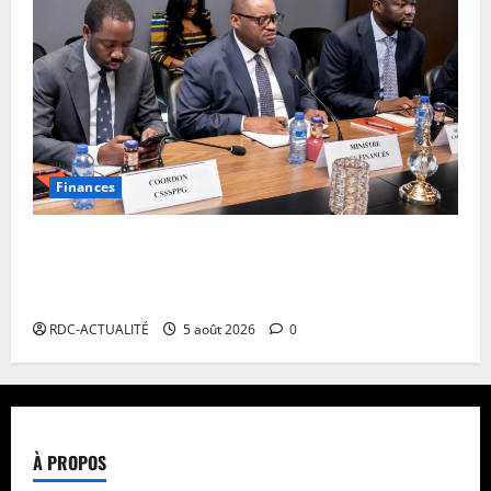
Finances
RDC : autour de Doudou Fwamba, les agences
d’exécution du PDL-145T évaluent la première phase
du programme et définissent le plan de relance
RDC-ACTUALITÉ
5 août 2026
0
À PROPOS