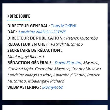
NOTRE ÉQUIPE
DIRECTEUR GENERAL
:
Tony MOKENI
DAF :
Landrine NIANGI LOSTINE
DIRECTEUR DE PUBLICATION :
Patrick Mutombo
REDACTEUR EN CHEF
:
Patrick Mutombo
SECRÉTAIRE DE RÉDACTION
:
Mbalangayi Richard
RÉDACTION GÉNÉRALE
:
David Ekutshu
, Mwanza,
Guelord Mpia, Germaine Mwenze, Chanty Musawu
Landrine Niangi Lostine, Kalambayi Daniel, Patrick
Mutombo, Mbalangayi Richard
WEBMASTERING
:
iKomynot©️