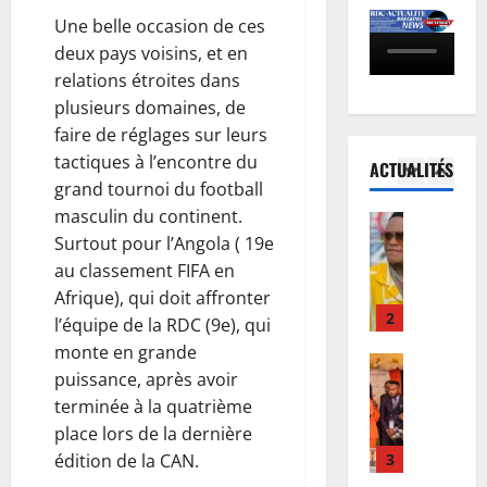
o
u
«
l
Une belle occasion de ces
c
r
5
c
’
deux pays voisins, et en
è
d
e
A
s
relations étroites dans
Province
e
l
r
B
F
D
plusieurs domaines, de
a
e
a
R
o
r
n
faire de réglages sur leurs
s
I
u
e
a
tactiques à l’encontre du
ACTUALITÉS
-
V
1
d
p
G
grand tournoi du football
U
A
o
r
r
masculin du continent.
é
Musique
O
u
é
a
L
Surtout pour l’Angola ( 19e
l
:
F
s
n
e
é
au classement FIFA en
l
w
e
d
c
:
a
a
Afrique), qui doit affronter
n
P
o
l
2
C
m
t
l’équipe de la RDC (9e), qui
a
n
e
o
b
e
r
monte en grande
c
Humanita
G
u
a
d
i
puissance, après avoir
1
e
o
r
,
e
s
terminée à la quatrième
0
r
u
d
l
s
a
a
place lors de la dernière
t
v
e
e
m
n
n
d
3
e
édition de la CAN.
c
s
o
n
s
’
r