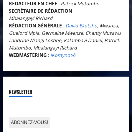
REDACTEUR EN CHEF
:
Patrick Mutombo
SECRÉTAIRE DE RÉDACTION
:
Mbalangayi Richard
RÉDACTION GÉNÉRALE
:
David Ekutshu
, Mwanza,
Guelord Mpia, Germaine Mwenze, Chanty Musawu
Landrine Niangi Lostine, Kalambayi Daniel, Patrick
Mutombo, Mbalangayi Richard
WEBMASTERING
:
iKomynot©️
NEWSLETTER