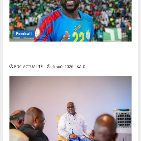
Football
Mercato : Chancel Mbemba s’engage avec Diriyah
Club
RDC-ACTUALITÉ
6 août 2026
0