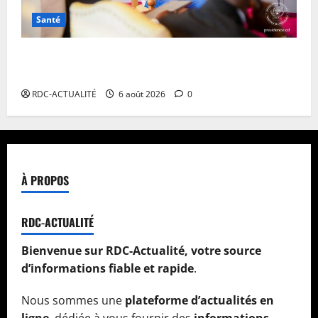
Santé
Ebola en RDC : autour de Félix Tshisekedi, l’OMS et
Africa CDC tentent de réorganiser la riposte
RDC-ACTUALITÉ
6 août 2026
0
À PROPOS
RDC-ACTUALITÉ
Bienvenue sur RDC-Actualité, votre source
d’informations fiable et rapide
.
Nous sommes une
plateforme d’actualités en
ligne
, dédiée à vous fournir des
informations