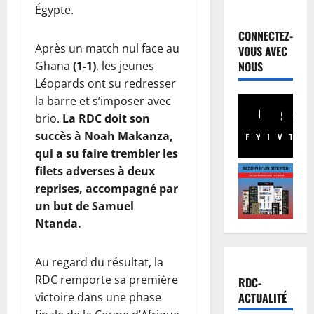
Justice
Égypte.
Guerre
C
CONNECTEZ-
o
Après un match nul face au
VOUS AVEC
u
2
Ghana
(1-1)
, les jeunes
NOUS
r
Léopards ont su redresser
I
Football
la barre et s’imposer avec
n
M
brio.
La RDC doit son
t
e
succès à Noah Makanza,
e
r
Facebook
Youtube
Instagram
WhatsA
TikTo
X
r
c
qui a su faire trembler les
3
n
a
filets adverses à deux
a
t
Santé
reprises, accompagné par
E
t
o
un but de Samuel
b
i
:
Ntanda.
o
o
C
l
n
h
4
a
a
a
Au regard du résultat, la
e
l
Province
n
RDC remporte sa première
RDC-
B
n
e
c
ACTUALITÉ
victoire dans une phase
a
R
d
e