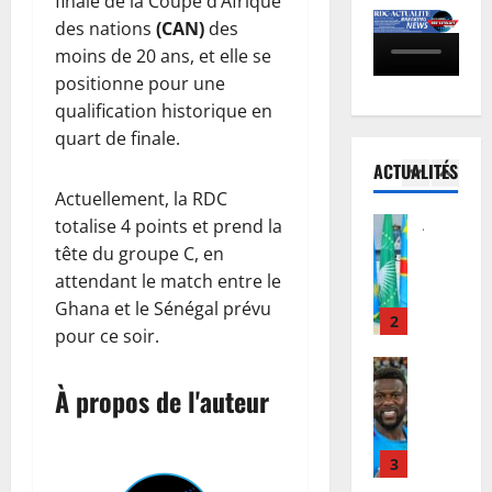
finale de la Coupe d’Afrique
s
D
e
l
des nations
(CAN)
des
-
C
J
5
M
moins de 20 ans, et elle se
U
:
u
b
é
Justice
a
positionne pour une
s
e
P
l
u
t
m
qualification historique en
r
é
t
i
b
quart de finale.
o
:
o
c
a
ACTUALITÉS
c
l
1
u
e
s
Actuellement, la RDC
è
e
r
:
’
s
Justice
G
totalise 4 points et prend la
d
l
e
Guerre
R
o
e
a
tête du groupe C, en
n
C
e
u
F
R
g
attendant le match entre le
o
b
v
é
D
a
Ghana et le Sénégal prévu
u
o
2
e
l
C
g
pour ce soir.
r
:
r
i
a
e
I
Football
l
n
x
j
a
n
M
e
À propos de l'auteur
e
T
u
v
t
e
M
u
s
s
e
e
r
i
r
h
q
c
r
c
3
n
M
i
u
D
n
a
i