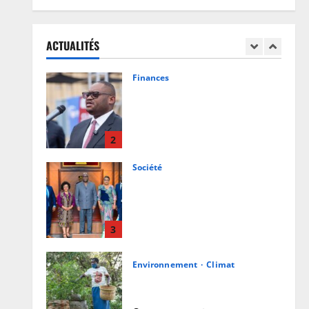
RDC: l’épidémie d’Ebola s’invite
dans les camps de déplacés
ACTUALITÉS
7 août 2026
0
1
Finances
Facture normalisée : Doudou
Fwamba met fin aux moratoires
et annonce le début des
sanctions contre les
2
contrevenants
Société
7 août 2026
0
RDC : Kinshasa accueillera le
bureau-pays de l’AUDA-NEPAD
pour accélérer les grands projets
de développement
3
7 août 2026
0
Environnement
Climat
Les Africains en première ligne
face à la crise de la biodiversité