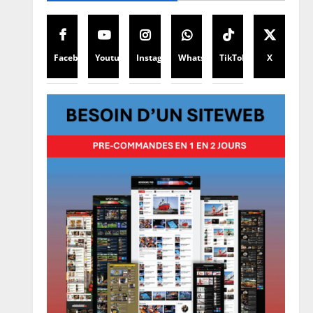
Facebook
Youtube
Instagram
WhatsApp
TikTok
X
Finances
Facture normalisée : Doudou
Fwamba met fin aux moratoires
et annonce le début des
sanctions contre les