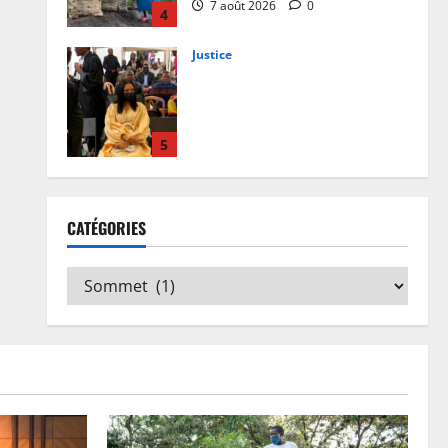
7 août 2026
0
4
Justice
Procès Rebo : le Ministère public
requiert 14 mois de servitude
pénale contre la chanteuse
(Brève)
5
6 août 2026
0
Santé
RDC: l’épidémie d’Ebola s’invite
CATÉGORIES
dans les camps de déplacés
7 août 2026
0
1
Finances
Facture normalisée : Doudou
Fwamba met fin aux moratoires
et annonce le début des
sanctions contre les
2
contrevenants
Société