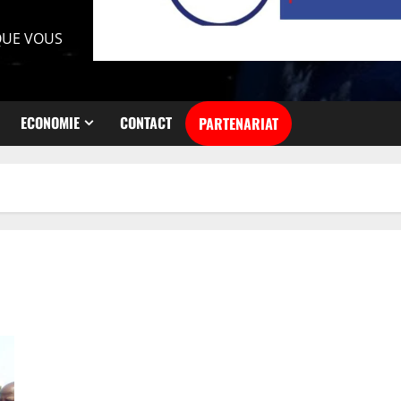
 QUE VOUS
ECONOMIE
CONTACT
PARTENARIAT
VIIème session de la CEEAC: Félix Tshisekedi est arrivé à
Malabo pour prendre part