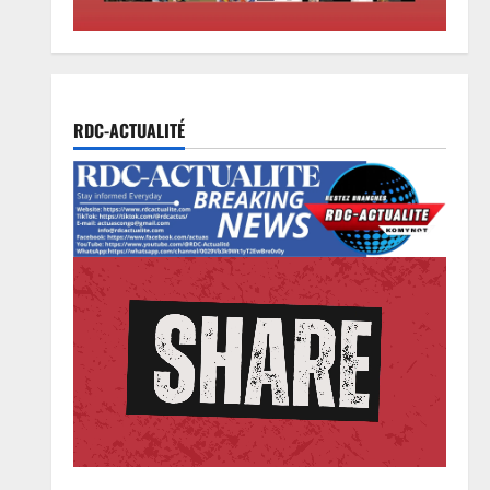
2
contrevenants
Société
7 août 2026
0
RDC : Kinshasa accueillera le
bureau-pays de l’AUDA-NEPAD
pour accélérer les grands projets
RDC-ACTUALITÉ
de développement
3
7 août 2026
0
Environnement
Climat
Les Africains en première ligne
face à la crise de la biodiversité
7 août 2026
0
4
Justice
Procès Rebo : le Ministère public
requiert 14 mois de servitude
pénale contre la chanteuse
(Brève)
5
6 août 2026
0
Santé