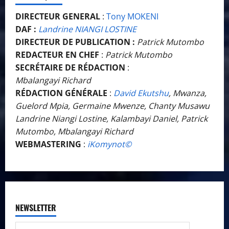
DIRECTEUR GENERAL
:
Tony MOKENI
DAF :
Landrine NIANGI LOSTINE
DIRECTEUR DE PUBLICATION :
Patrick Mutombo
REDACTEUR EN CHEF
:
Patrick Mutombo
SECRÉTAIRE DE RÉDACTION
:
Mbalangayi Richard
RÉDACTION GÉNÉRALE
:
David Ekutshu
, Mwanza,
Guelord Mpia, Germaine Mwenze, Chanty Musawu
Landrine Niangi Lostine, Kalambayi Daniel, Patrick
Mutombo, Mbalangayi Richard
WEBMASTERING
:
iKomynot©️
NEWSLETTER