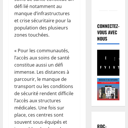
défi lié notamment au
Santé
manque d’infrastructures
R
et crise sécuritaire pour la
D
CONNECTEZ-
population des plusieurs
C
VOUS AVEC
zones touchées.
:
NOUS
2
l
’
Finances
« Pour les communautés,
F
é
l’accès aux soins de santé
a
p
constitue aussi un défi
Facebook
Youtube
Instagram
WhatsA
TikTo
X
c
i
immense. Les distances à
t
d
3
parcourir, le manque de
u
é
transport ou les conditions
r
Société
m
R
de sécurité rendent difficile
e
i
D
n
e
l’accès aux structures
C
o
d
médicales. Une fois sur
:
r
4
’
place, ces centres sont
K
m
E
souvent sous-équipés et
i
Environn
a
b
RDC-