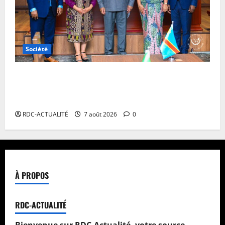
Société
RDC : Kinshasa accueillera le bureau-pays de
l’AUDA-NEPAD pour accélérer les grands projets de
développement
RDC-ACTUALITÉ
7 août 2026
0
À PROPOS
RDC-ACTUALITÉ