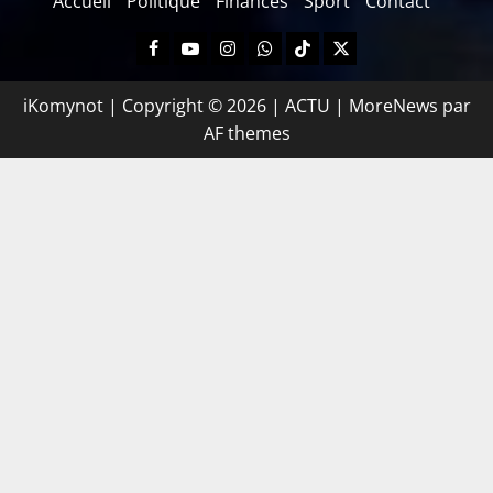
Accueil
Politique
Finances
Sport
Contact
iKomynot | Copyright © 2026 | ACTU
|
MoreNews
par
AF themes