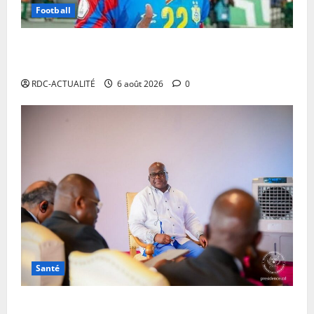
Football
Mercato : Chancel Mbemba s’engage avec Diriyah
Club
RDC-ACTUALITÉ
6 août 2026
0
Santé
Ebola en RDC : autour de Félix Tshisekedi, l’OMS et