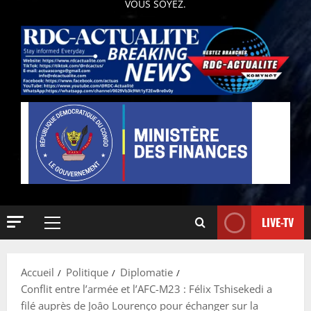
VOUS SOYEZ.
LIVE-TV
Accueil
Politique
Diplomatie
Conflit entre l’armée et l’AFC-M23 : Félix Tshisekedi a
filé auprès de Joâo Lourenço pour échanger sur la