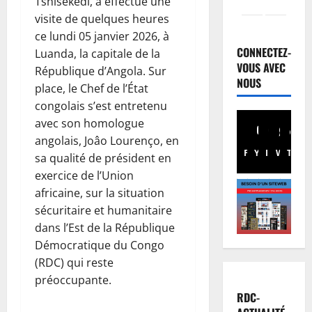
Tshisekedi, a effectué une
Justice
visite de quelques heures
Guerre
ce lundi 05 janvier 2026, à
C
CONNECTEZ-
Luanda, la capitale de la
o
VOUS AVEC
République d’Angola. Sur
u
2
NOUS
place, le Chef de l’État
r
congolais s’est entretenu
I
Football
n
M
avec son homologue
t
e
angolais, Joâo Lourenço, en
e
r
Facebook
Youtube
Instagram
WhatsA
TikTo
X
sa qualité de président en
r
c
3
exercice de l’Union
n
a
africaine, sur la situation
a
t
Santé
sécuritaire et humanitaire
E
t
o
dans l’Est de la République
b
i
:
o
o
C
Démocratique du Congo
l
n
h
4
(RDC) qui reste
a
a
a
préoccupante.
e
l
Province
n
RDC-
B
n
e
c