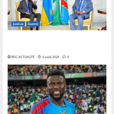
Justice
Guerre
Cour Internationale de Justice : la RDC a jusqu’au 4
octobre 2027 pour déposer son mémoire contre le
Rwanda
RDC-ACTUALITÉ
6 août 2026
0