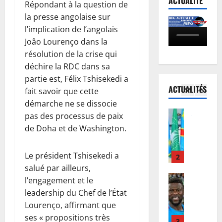
ACTUALITÉ
Répondant à la question de
a
R
d
e
s
D
la presse angolaise sur
e
l
-
C
J
5
M
l’implication de l’angolais
U
:
u
b
Joâo Lourenço dans la
é
Justice
a
s
e
résolution de la crise qui
P
l
u
t
m
déchire la RDC dans sa
r
é
t
i
b
partie est, Félix Tshisekedi a
o
:
o
c
a
ACTUALITÉS
c
fait savoir que cette
l
1
u
e
s
è
e
démarche ne se dissocie
r
:
’
s
Justice
G
d
l
e
pas des processus de paix
Guerre
R
o
e
a
n
de Doha et de Washington.
C
e
u
F
R
g
o
b
v
é
D
a
u
Le président Tshisekedi a
o
2
e
l
C
g
r
:
salué par ailleurs,
r
i
a
e
I
Football
l
n
x
l’engagement et le
j
a
n
M
e
e
T
u
v
leadership du Chef de l’État
t
e
M
u
s
s
e
Lourenço, affirmant que
e
r
i
r
h
q
c
ses « propositions très
r
c
3