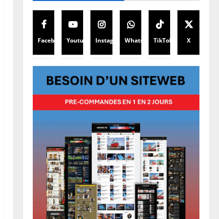
Facebook
Youtube
Instagram
WhatsApp
TikTok
X
Justice
Procès Rebo : poursuivie pour
incitation aux militaires, la
défense constante que
l’infraction n’est pas successible