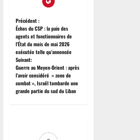
t
e
e
0
g
n
a
t
Précédent :
8
r
e
août
Échos du CSP : la paie des
a
s
2026
agents et fonctionnaires de
n
t
l’État du mois de mai 2026
0
9
i
exécutée telle qu’annoncée
août
t
Suivant:
2026
s
Guerre au Moyen-Orient : après
0
o
l’avoir considéré » zone de
n
combat », Israël tombarde une
s
grande partie du sud du Liban
h
o
w
à
l
a
d