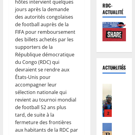
hôtes intervient quelques
e
Musique
s
s
RDC-
jours après la demande
A
n
r
h
ACTUALITÉ
n
R
des autorités congolaises
e
a
n
D
s
de football auprès de la
s
u
C
5
s
a
FIFA pour remboursement
l
:
o
d
des billets achetés par les
a
Santé
l
u
e
supporters de la
E
t
’
r
M
République démocratique
b
i
O
c
i
o
du Congo (RDC) qui
o
M
e
g
ACTUALITÉS
l
n
devraient se rendre aux
1
S
s
u
a
d
a
d
États-Unis pour
e
e
Nation
u
p
é
l
accompagner leur
R
n
c
p
j
M
sélection nationale qui
D
R
o
e
à
a
revient au tournoi mondial
C
D
n
l
à
s
de football 52 ans plus
:
C
2
c
l
l
a
l
tard, de suite à la
:
e
e
’
i
’
Finances
M
r
fermeture des frontières
à
œ
s
E
a
S
t
i
aux habitants de la RDC par
u
a
u
r