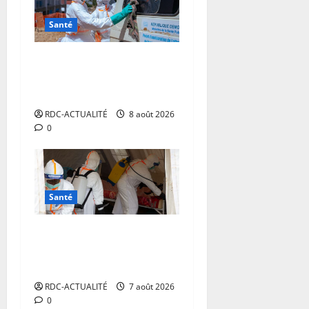
Santé
Ebola en RDC : l’OMS
appelle à intensifier la
riposte
RDC-ACTUALITÉ
8 août 2026
0
Santé
RDC: l’épidémie d’Ebola
s’invite dans les camps de
déplacés
RDC-ACTUALITÉ
7 août 2026
0