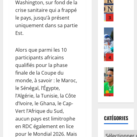
F
d
n
v
i
Washington, sur fond de la
r
r
a
’
t
r
,
crise sanitaire qui a frappé
o
i
3
l
I
e
e
l
le pays, jusqu’à présent
b
v
e
n
n
p
e
uniquement dans sa partie
o
Santé
é
r
n
s
o
«
E
n
e
Est.
t
o
i
u
c
b
d
à
e
s
f
r
y
o
:
K
s
s
i
a
c
Alors que parmi les 10
l
d
4
i
u
’
e
c
l
participants africains
a
e
n
r
B
r
c
i
qualifiés pour la phase
e
Musique
s
s
u
à
l
é
s
A
n
r
finale de la Coupe du
h
n
P
a
l
t
n
R
e
a
monde, à savoir : le Maroc,
e
a
r
é
e
n
D
s
s
p
r
le Sénégal, l’Égypte,
i
r
p
u
C
5
s
a
r
i
p
l’Algérie, la Tunisie, la Côte
e
o
l
:
o
d
o
s
o
r
u
d’Ivoire, le Ghana, le Cap-
a
Santé
l
u
e
p
:
s
l
r
Vert l’Afrique du Sud,
E
t
’
r
M
a
l
t
e
l
CATÉGORIES
b
i
aucun pays est limitrophe
O
c
i
g
e
e
d
a
o
o
M
en RDC également en lice
e
g
a
c
é
p
l
n
1
S
s
u
pour le Mondial 2026. Mais
t
h
v
8