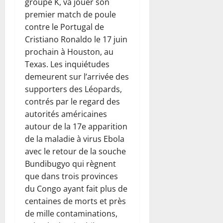
a
I
e
groupe K, va jouer son
e
l
é
t
e
o
p
d
n
n
p
premier match de poule
e
d
r
l
u
o
a
n
s
o
«
e
contre le Portugal de
a
a
t
s
t
o
i
u
c
n
s
Cristiano Ronaldo le 17 juin
R
e
t
e
s
f
r
y
t
s
D
prochain à Houston, au
s
e
i
s
i
a
c
e
u
C
l
Texas. Les inquiétudes
n
’
e
c
l
t
r
.
e
i
demeurent sur l’arrivée des
B
9
r
c
i
a
a
s
t
août
à
supporters des Léopards,
l
é
s
p
n
a
2026
8
i
P
a
l
contrés par le regard des
t
p
t
t
août
a
a
r
é
e
autorités américaines
e
e
0
2026
t
l
r
i
r
p
l
t
autour de la 17e apparition
e
e
i
p
e
o
0
l
g
de la maladie à virus Ebola
n
s
o
r
u
e
a
t
avec le retour de la souche
:
s
8
l
r
à
r
e
Bundibugyo qui règnent
l
août
t
e
l
i
a
s
2026
e
que dans trois provinces
e
d
a
n
n
c
du Congo ayant fait plus de
é
p
t
t
0
9
h
v
a
centaines de morts et près
8
e
i
août
a
e
août
i
n
de mille contaminations,
t
2026
n
2026
l