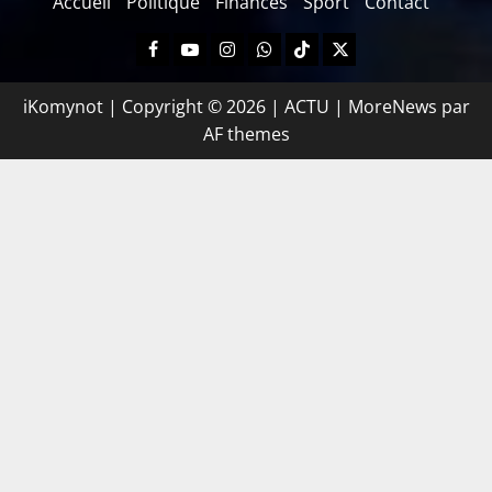
Accueil
Politique
Finances
Sport
Contact
iKomynot | Copyright © 2026 | ACTU
|
MoreNews
par
AF themes