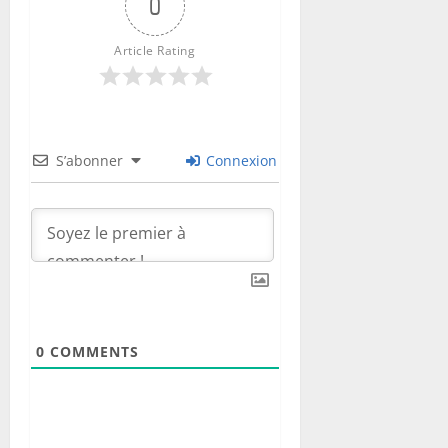
a
0
t
e
Article Rating
i
n
i
t
i
S’abonner
Connexion
a
l
e
8
août
2026
0
0
COMMENTS