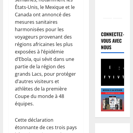
États-Unis, le Mexique et le
Canada ont annoncé des
Nation
mesures sanitaires
R
harmonisées pour les
D
CONNECTEZ-
voyageurs provenant des
C
VOUS AVEC
régions africaines les plus
:
NOUS
2
exposées à l’épidémie
l
d’Ebola, qui sévit dans une
’
Finances
E
a
partie de la région des
u
r
grands Lacs, pour protéger
Facebook
Youtube
Instagram
WhatsA
TikTo
X
r
r
d’autres visiteurs et
o
i
3
athlètes de la première
b
v
Coupe du monde à 48
o
Santé
é
équipes.
E
n
e
b
d
à
o
:
K
Cette déclaration
l
d
4
i
étonnante de ces trois pays
a
e
n