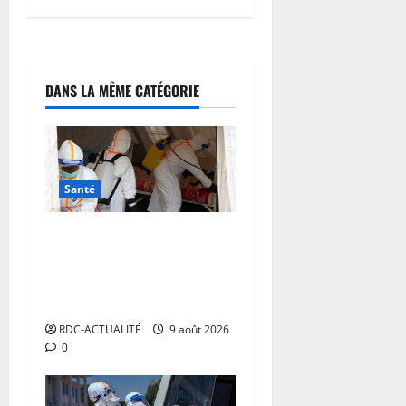
DANS LA MÊME CATÉGORIE
Santé
Ebola en RDC : MSF alerte
sur une propagation sans
précédent et appelle à
intensifier la riposte
RDC-ACTUALITÉ
9 août 2026
0