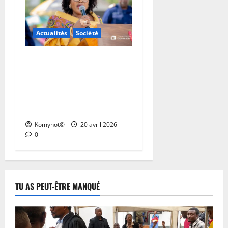
7
août
2026
Actualités
Société
0
Camp Lieutenant Nkokolo :
la DGDA apporte une
assistance aux femmes
militaires et veuves de
guerre
iKomynot©
20 avril 2026
0
TU AS PEUT-ÊTRE MANQUÉ