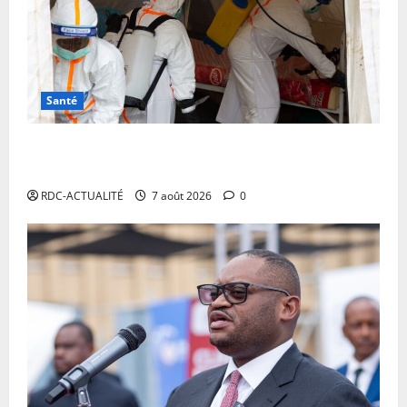
Santé
RDC: l’épidémie d’Ebola s’invite dans les camps de
déplacés
RDC-ACTUALITÉ
7 août 2026
0