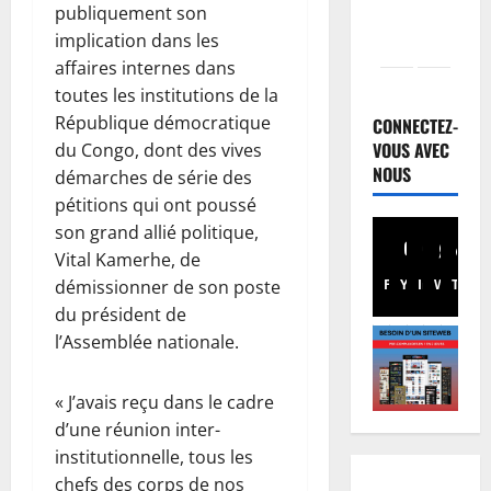
publiquement son
implication dans les
affaires internes dans
Santé
toutes les institutions de la
R
République démocratique
D
CONNECTEZ-
C
VOUS AVEC
du Congo, dont des vives
:
NOUS
2
démarches de série des
l
pétitions qui ont poussé
’
Finances
son grand allié politique,
F
é
Vital Kamerhe, de
a
p
Facebook
Youtube
Instagram
WhatsA
TikTo
X
démissionner de son poste
c
i
t
du président de
d
3
u
é
l’Assemblée nationale.
r
Société
m
R
e
i
« J’avais reçu dans le cadre
D
n
e
d’une réunion inter-
C
o
d
:
institutionnelle, tous les
r
4
’
K
m
chefs des corps de nos
E