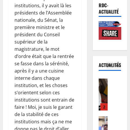
i
Environn
a
b
RDC-
institutions, il y avait là les
Climat
n
l
o
ACTUALITÉ
présidents de l’Assemblée
L
s
i
l
nationale, du Sénat, la
e
h
s
a
première ministre et le
s
a
5
é
s
A
président du Conseil
s
e
’
f
Justice
supérieur de la
a
:
i
r
P
a
D
magistrature, le mot
n
i
r
c
o
v
d’ordre était que la rentrée
c
o
c
u
i
se fasse dans la sérénité,
ACTUALITÉS
a
c
1
u
d
t
après il y a une cuisine
i
è
e
o
e
interne dans chaque
n
s
Santé
i
u
d
R
s
institution, et les choses
R
l
F
a
D
e
e
s’orientent selon ces
l
w
n
C
n
b
e
institutions sont entrain de
a
s
:
p
o
2
r
m
l
faire ! Moi, je suis le garant
l
r
:
a
b
e
de la stabilité de ces
’
e
Finances
p
l
a
s
institutions mais ça ne me
F
é
m
o
e
m
c
donne pas le droit d’aller
a
p