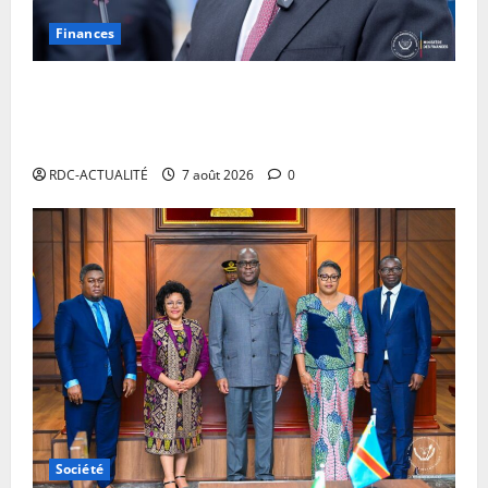
Finances
Facture normalisée : Doudou Fwamba met fin aux
moratoires et annonce le début des sanctions contre
les contrevenants
RDC-ACTUALITÉ
7 août 2026
0
Société