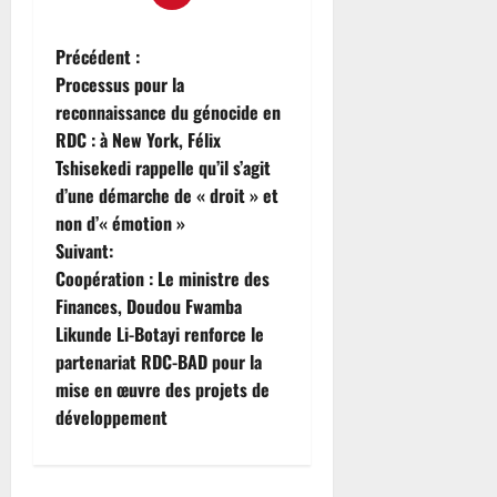
a
a
o
0
t
r
n
n
0
p
l
Précédent :
d
s
a
a
Processus pour la
s
c
s
c
p
o
reconnaissance du génocide en
s
h
r
n
RDC : à New York, Félix
u
a
o
t
c
Tshisekedi rappelle qu’il s’agit
n
j
r
c
d’une démarche de « droit » et
t
e
e
e
non d’« émotion »
e
t
l
s
u
Suivant:
s
e
s
s
Coopération : Le ministre des
d
s
i
e
e
Finances, Doudou Fwamba
c
b
q
d
o
Likunde Li-Botayi renforce le
l
u
é
n
e
partenariat RDC-BAD pour la
i
v
t
d
mise en œuvre des projets de
n
e
r
’
développement
’
l
e
ê
e
o
v
t
s
p
e
r
t