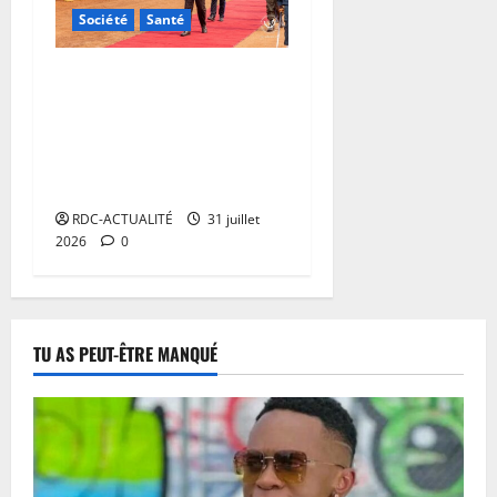
Société
Santé
Haut-Lomami: Félix
Tshisekedi visite le Centre
d’encadrement et
d’instruction de Kaniama-
Kasese
RDC-ACTUALITÉ
31 juillet
2026
0
TU AS PEUT-ÊTRE MANQUÉ