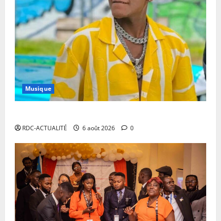
Musique
Le concert d’Innoss’B à l’Arena Grand Paris annulé
RDC-ACTUALITÉ
6 août 2026
0