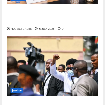
RDC : autour de Doudou Fwamba, les agences
d’exécution du PDL-145T évaluent la première phase
du programme et définissent le plan de relance
RDC-ACTUALITÉ
5 août 2026
0
Justice
Procès FRIVAO : la Cour de cassation reporte les