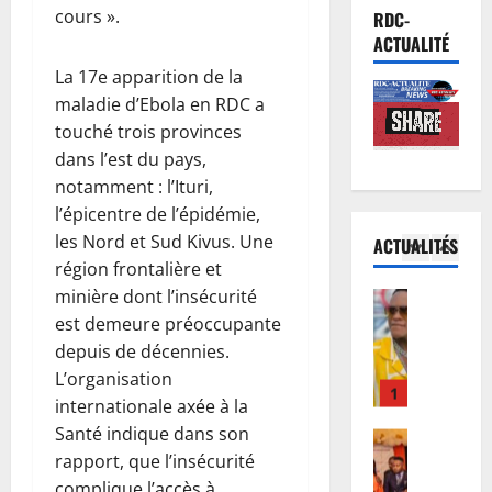
s
Santé
e
cours ».
l
RDC-
R
F
D
a
ACTUALITÉ
D
R
o
r
La 17e apparition de la
C
I
u
e
maladie d’Ebola en RDC a
:
V
5
d
p
l
touché trois provinces
A
o
r
’
Musique
O
dans l’est du pays,
u
é
L
é
:
F
s
notamment : l’Ituri,
e
p
l
w
e
l’épicentre de l’épidémie,
c
i
a
a
n
les Nord et Sud Kivus. Une
ACTUALITÉS
o
d
1
C
m
t
région frontalière et
n
é
o
b
e
minière dont l’insécurité
c
Humanita
m
u
a
d
1
e
est demeure préoccupante
i
r
,
e
0
r
e
d
depuis de décennies.
l
s
a
t
d
e
e
L’organisation
m
n
d
2
’
c
s
o
internationale axée à la
s
’
E
a
a
m
Santé indique dans son
d
Finances
I
b
s
g
e
rapport, que l’insécurité
R
e
n
o
s
e
n
D
complique l’accès à
l