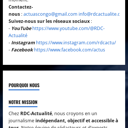
Contactez-
nous
:
actuascongo@gmail.com
info@rdcactualite.com
Suivez-nous sur les réseaux sociaux
:
-
YouTube
https://www.youtube.com/@RDC-
Actualité
-
Instagram
https://www.instagram.com/rdcactu/
-
Facebook
https://www.facebook.com/actus
POURQUOI NOUS
NOTRE MISSION
Chez
RDC-Actualité
, nous croyons en un
journalisme
indépendant, objectif et accessible à
tous
. Notre équipe de rédacteurs et d’experts