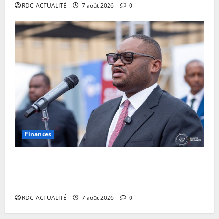
RDC-ACTUALITÉ
7 août 2026
0
Finances
Facture normalisée : Doudou Fwamba met fin aux
moratoires et annonce le début des sanctions contre
les contrevenants
RDC-ACTUALITÉ
7 août 2026
0