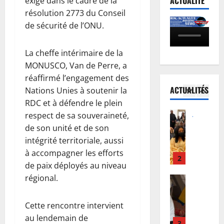
ACTUALITÉ
exigé dans le cadre de la
D
n
e
i
résolution 2773 du Conseil
C
o
d
e
de sécurité de l’ONU.
:
r
5
’
p
K
m
E
o
i
Justice
a
b
u
La cheffe intérimaire de la
P
n
l
o
r
MONUSCO, Van de Perre, a
r
s
i
l
i
réaffirmé l’engagement des
o
h
s
a
n
ACTUALITÉS
Nations Unies à soutenir la
c
a
1
é
s
c
è
RDC et à défendre le plein
s
e
’
i
s
Justice
a
respect de sa souveraineté,
:
i
t
P
T
a
D
n
de son unité et de son
a
r
s
c
o
v
t
intégrité territoriale, aussi
o
h
c
u
i
i
à accompagner les efforts
c
i
2
u
d
t
o
de paix déployés au niveau
è
w
e
o
e
n
régional.
s
Santé
e
i
u
d
a
R
R
w
l
F
a
u
D
e
e
l
w
n
Cette rencontre intervient
x
C
b
:
e
a
s
m
au lendemain de
:
o
3