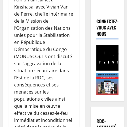
Kinshasa, avec Vivian Van
Justice
P
de Perre, cheffe intérimaire
r
de la Mission de
CONNECTEZ-
o
VOUS AVEC
l’Organisation des Nations
c
2
NOUS
unies pour la Stabilisation
è
en République
s
Santé
Démocratique du Congo
R
R
D
(MONUSCO). Ils ont discuté
e
C
b
Facebook
Youtube
Instagram
WhatsA
TikTo
X
sur l’aggravation de la
:
o
3
situation sécuritaire dans
l
:
l’Est de la RDC, ses
’
Finances
p
conséquences et ses
F
é
o
menaces sur les
a
p
u
populations civiles ainsi
c
i
r
t
d
que la mise en œuvre
4
s
u
é
u
effective du cessez-le-feu
r
Société
m
i
immédiat et inconditionnel
RDC-
R
e
i
v