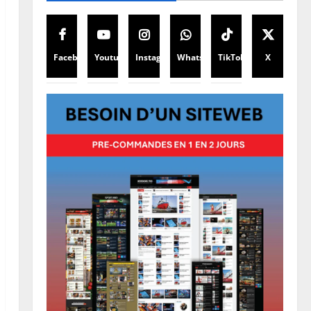
Facebook
Youtube
Instagram
WhatsApp
TikTok
X
Justice
Guerre
Cour Internationale de Justice :
la RDC a jusqu’au 4 octobre 2027
pour déposer son mémoire
contre le Rwanda