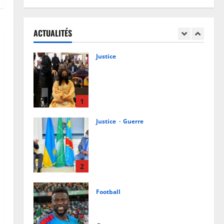
Procès Rebo : le Ministère public
requiert 14 mois de servitude
pénale contre la chanteuse
ACTUALITÉS
(Brève)
1
6 août 2026
0
Justice
Guerre
Cour Internationale de Justice :
la RDC a jusqu’au 4 octobre 2027
pour déposer son mémoire
contre le Rwanda
2
6 août 2026
0
Football
Mercato : Chancel Mbemba
s’engage avec Diriyah Club
6 août 2026
0
3
Santé
Ebola en RDC : autour de Félix
Tshisekedi, l’OMS et Africa CDC
tentent de réorganiser la riposte