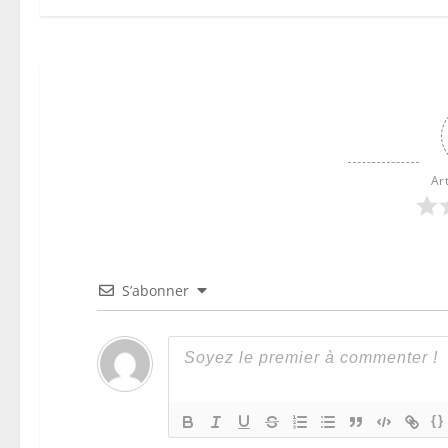
Ar
S’abonner
{}