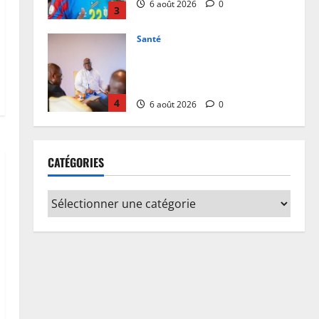
4
6 août 2026
0
Province
Bas-Uélé : le Gouverneur Mike-
David Mokeni renforce l’action
des chefs coutumiers avec une
dotation de motos
5
6 août 2026
0
Justice
Procès Rebo : le Ministère public
CATÉGORIES
requiert 14 mois de servitude
pénale contre la chanteuse
(Brève)
1
6 août 2026
0
Justice
Guerre
Cour Internationale de Justice :
la RDC a jusqu’au 4 octobre 2027
pour déposer son mémoire
contre le Rwanda
2
6 août 2026
0