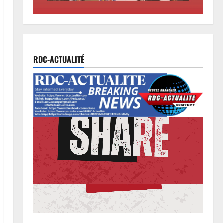
2
6 août 2026
0
Football
Mercato : Chancel Mbemba
s’engage avec Diriyah Club
RDC-ACTUALITÉ
6 août 2026
0
3
Santé
Ebola en RDC : autour de Félix
Tshisekedi, l’OMS et Africa CDC
tentent de réorganiser la riposte
4
6 août 2026
0
Province
Bas-Uélé : le Gouverneur Mike-
David Mokeni renforce l’action
des chefs coutumiers avec une
dotation de motos
5
6 août 2026
0
Justice