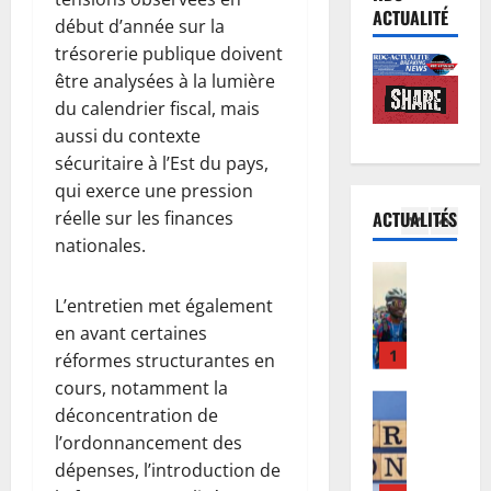
L
t
’
r
ACTUALITÉ
début d’année sur la
i
i
O
c
trésorerie publique doivent
g
o
M
e
u
être analysées à la lumière
n
5
S
s
e
d
du calendrier fiscal, mais
a
d
d
Afrique
u
p
é
aussi du contexte
R
e
c
p
j
sécuritaire à l’Est du pays,
D
s
o
e
à
qui exerce une pression
C
C
n
l
à
ACTUALITÉS
réelle sur les finances
:
h
1
c
l
l
nationales.
l
a
e
e
’
’
Finances
m
r
à
œ
E
a
p
t
i
u
L’entretien met également
u
r
i
d
n
v
en avant certaines
r
r
o
’
t
r
réformes structurantes en
o
i
2
n
I
e
e
cours, notamment la
b
v
s
n
n
p
o
Santé
déconcentration de
é
C
n
s
o
E
n
e
A
l’ordonnancement des
o
i
u
b
d
à
F
s
dépenses, l’introduction de
f
r
o
:
K