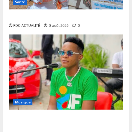
Santé
Ebola en RDC : l’OMS appelle à intensifier la riposte
RDC-ACTUALITÉ
8 août 2026
0
Musique
Annulation du concert d’Innoss’B à Paris : le
chanteur se veut rassurant et garantit son show à la