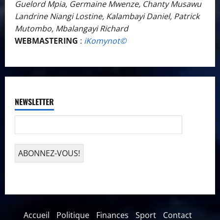
Guelord Mpia, Germaine Mwenze, Chanty Musawu
Landrine Niangi Lostine, Kalambayi Daniel, Patrick
Mutombo, Mbalangayi Richard
WEBMASTERING
:
iKomynot©️
NEWSLETTER
Accueil
Politique
Finances
Sport
Contact