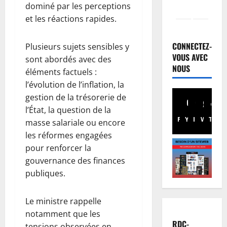
dominé par les perceptions
et les réactions rapides.
Finances
E
u
CONNECTEZ-
Plusieurs sujets sensibles y
r
VOUS AVEC
sont abordés avec des
o
NOUS
2
éléments factuels :
b
l’évolution de l’inflation, la
o
Santé
gestion de la trésorerie de
E
n
l’État, la question de la
b
d
Facebook
Youtube
Instagram
WhatsA
TikTo
X
o
:
masse salariale ou encore
l
d
3
les réformes engagées
a
e
pour renforcer la
e
Musique
s
gouvernance des finances
A
n
r
publiques.
n
R
e
n
D
s
u
C
4
s
Le ministre rappelle
l
:
o
notamment que les
a
Football
l
u
RDC-
tensions observées en