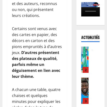
s
D
e
l
et des auteurs, reconnus
-
C
J
5
M
ou non, qui présentent
U
:
u
b
leurs créations.
é
Justice
a
s
e
P
l
u
t
m
r
é
t
Certains sont venus avec
i
b
o
:
o
c
a
des cartes en papier, des
ACTUALITÉS
c
l
1
u
e
s
décors en carton et des
è
e
r
:
’
pions empruntés à d’autres
s
Justice
G
d
l
e
jeux.
D’autres présentent
Guerre
R
o
e
a
n
C
des plateaux de qualité,
e
u
F
R
g
o
b
parfois même un
v
é
D
a
u
o
2
e
déguisement en lien avec
l
C
g
r
:
r
i
a
e
leur thème.
I
Football
l
n
x
j
a
n
M
e
e
T
u
v
t
A chacun une table, quatre
e
M
u
s
s
e
e
r
chaises et quelques
i
r
h
q
c
r
c
3
n
minutes pour expliquer les
M
i
u
D
n
a
i