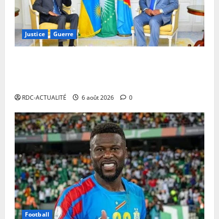
Justice
Guerre
Cour Internationale de Justice : la RDC a jusqu’au 4
octobre 2027 pour déposer son mémoire contre le
Rwanda
RDC-ACTUALITÉ
6 août 2026
0
Football