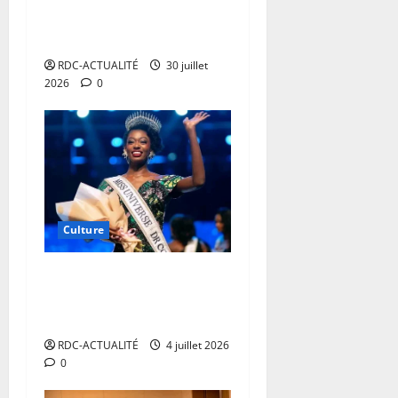
résilience, du dialogue… et
former les artistes
RDC-ACTUALITÉ
30 juillet
2026
0
Culture
RDC: Jessi Kalambayi sacrée
Miss Universe et succède à
Dorcas Dienda
RDC-ACTUALITÉ
4 juillet 2026
0