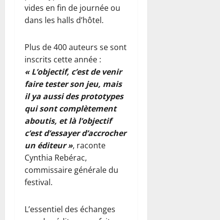
u
l
e
vides en fin de journée ou
août
m
a
R
2026
dans les halls d’hôtel.
i
r
w
e
i
a
0
r
Plus de 400 auteurs se sont
p
n
s
o
d
inscrits cette année :
a
s
a
« L’objectif, c’est de venir
v
t
faire tester son jeu, mais
e
e
6
il ya aussi des prototypes
c
août
qui sont complètement
u
2026
6
aboutis, et là l’objectif
n
août
0
e
c’est d’essayer d’accrocher
2026
d
un éditeur »
, raconte
0
o
Cynthia Rebérac,
t
commissaire générale du
a
festival.
t
i
o
L’essentiel des échanges
n