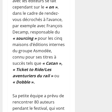
avec les éditeurs se fait
d
cependant sur le
« on »
,
e
dans le cadre de rendez-
m
vous décrochés à l’avance,
o
par exemple avec François
t
Decamp, responsable du
o
s
« sourcing »
pour les cinq
maisons d’éditions internes
6
du groupe Asmodée,
août
connu pour ses titres à
2026
succès tels que
« Catan »,
0
« Ticket to Ride/Les
aventuriers du rail »
ou
« Dobble ».
Sa petite équipe a prévu de
rencontrer 80 auteurs
pendant le festival, qui vont