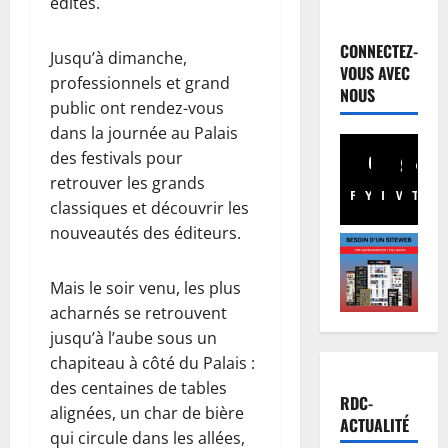
Justice
édités.
Guerre
C
CONNECTEZ-
Jusqu’à dimanche,
o
VOUS AVEC
professionnels et grand
u
2
NOUS
r
public ont rendez-vous
I
Football
dans la journée au Palais
n
M
des festivals pour
t
e
retrouver les grands
e
r
Facebook
Youtube
Instagram
WhatsA
TikTo
X
classiques et découvrir les
r
c
3
nouveautés des éditeurs.
n
a
a
t
Santé
E
t
o
Mais le soir venu, les plus
b
i
:
acharnés se retrouvent
o
o
C
jusqu’à l’aube sous un
l
n
h
4
chapiteau à côté du Palais :
a
a
a
des centaines de tables
e
l
Province
n
RDC-
B
alignées, un char de bière
n
e
c
ACTUALITÉ
a
R
d
e
qui circule dans les allées,