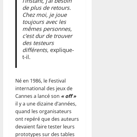
h
l’instant, j’ai besoin
c
août
l
t
s
a
de plus de retours.
u
2026
6
’
e
e
n
n
Chez moi, je joue
août
a
n
r
0
t
e
toujours avec les
2026
c
t
s
e
d
mêmes personnes,
t
e
o
0
u
o
c’est dur de trouver
i
n
n
s
t
des testeurs
o
t
m
e
a
différents
, explique-
n
d
é
(
t
t-il.
d
e
m
B
i
e
r
o
r
o
s
é
i
è
n
c
o
r
Né en 1986, le Festival
v
d
h
r
e
e
e
international des jeux de
e
g
c
)
m
Cannes a lancé son
« off »
f
a
o
o
il y a une dizaine d’années,
s
n
n
t
6
quand les organisateurs
c
i
t
o
août
o
ont repéré que des auteurs
s
r
2026
s
u
e
e
devaient faire tester leurs
t
0
r
l
prototypes sur des tables
6