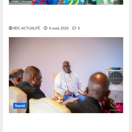
Mercato : Chancel Mbemba s’engage avec Diriyah
Club
RDC-ACTUALITÉ
6 août 2026
0
Santé
Ebola en RDC : autour de Félix Tshisekedi, l’OMS et
Africa CDC tentent de réorganiser la riposte