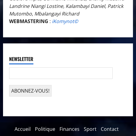
Landrine Niangi Lostine, Kalambayi Daniel, Patrick
Mutombo, Mbalangayi Richard
WEBMASTERING
:
iKomynot©️
NEWSLETTER
Accueil
Politique
Finances
Sport
Contact