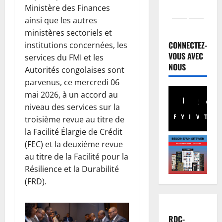
Ministère des Finances
ainsi que les autres
Santé
ministères sectoriels et
E
b
CONNECTEZ-
institutions concernées, les
o
VOUS AVEC
services du FMI et les
l
NOUS
2
Autorités congolaises sont
a
parvenus, ce mercredi 06
e
Musique
mai 2026, à un accord au
A
n
niveau des services sur la
n
R
Facebook
Youtube
Instagram
WhatsA
TikTo
X
n
troisième revue au titre de
D
u
C
la Facilité Élargie de Crédit
3
l
:
(FEC) et la deuxième revue
a
Football
l
au titre de la Facilité pour la
L
t
’
Résilience et la Durabilité
i
i
O
(FRD).
g
o
M
u
n
4
S
e
d
a
d
Justice
u
p
RDC-