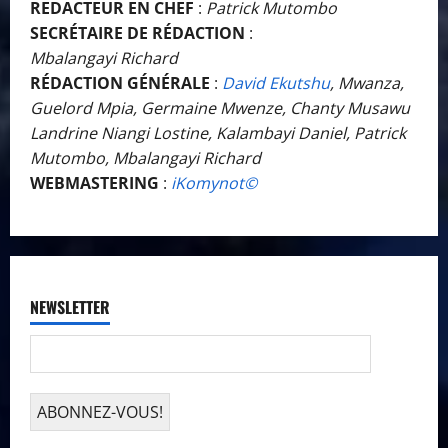
REDACTEUR EN CHEF
:
Patrick Mutombo
SECRÉTAIRE DE RÉDACTION
:
Mbalangayi Richard
RÉDACTION GÉNÉRALE
:
David Ekutshu
, Mwanza,
Guelord Mpia, Germaine Mwenze, Chanty Musawu
Landrine Niangi Lostine, Kalambayi Daniel, Patrick
Mutombo, Mbalangayi Richard
WEBMASTERING
:
iKomynot©️
NEWSLETTER