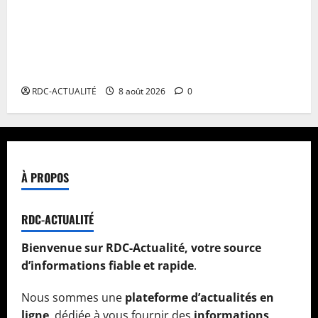
Ligue des Champions CAF : l’APR FC du Rwanda
demande la délocalisation de ses matchs contre les
Aigles du Congo sur fond de guerre dans l’est de la
RDC
RDC-ACTUALITÉ
8 août 2026
0
À PROPOS
RDC-ACTUALITÉ
Bienvenue sur RDC-Actualité, votre source
d’informations fiable et rapide
.
Nous sommes une
plateforme d’actualités en
ligne
, dédiée à vous fournir des
informations