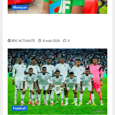
Musique
Annulation du concert d’Innoss’B à Paris : le
chanteur se veut rassurant et garantit son show à la
date initiale
RDC-ACTUALITÉ
8 août 2026
0
Football