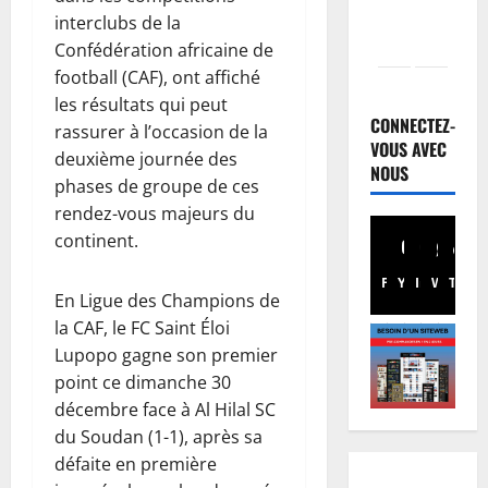
interclubs de la
Confédération africaine de
Finances
football (CAF), ont affiché
E
les résultats qui peut
u
CONNECTEZ-
rassurer à l’occasion de la
r
VOUS AVEC
deuxième journée des
o
NOUS
2
phases de groupe de ces
b
rendez-vous majeurs du
o
Santé
E
continent.
n
b
d
Facebook
Youtube
Instagram
WhatsA
TikTo
X
o
:
En Ligue des Champions de
l
d
3
la CAF, le FC Saint Éloi
a
e
Lupopo gagne son premier
e
Musique
s
A
point ce dimanche 30
n
r
n
R
e
décembre face à Al Hilal SC
n
D
s
du Soudan (1-1), après sa
u
C
4
s
défaite en première
l
:
o