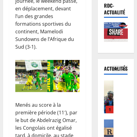
journée, le weekend passé,
a
Football
l
u
RDC-
en déplacement, devant
L
t
’
r
ACTUALITÉ
l’un des grandes
i
i
O
c
g
o
formations sportives du
M
e
u
n
5
S
continent, Mamelodi
s
e
d
a
d
Sundowns de l’Afrique du
d
Afrique
u
p
é
Sud (3-1).
R
e
c
p
j
D
s
o
e
à
C
C
n
l
à
ACTUALITÉS
:
h
1
c
l
l
l
a
e
e
’
’
Finances
m
r
à
œ
E
a
p
t
i
u
u
r
i
d
n
v
r
r
o
’
Menés au score à la
t
r
o
i
2
n
I
e
e
première période (11′), par
b
v
s
n
n
p
le but de Abdelrazig Omar,
o
Santé
é
C
n
s
o
les Congolais ont égalisé
E
n
e
A
o
i
u
tard, à domicile, au stade
b
d