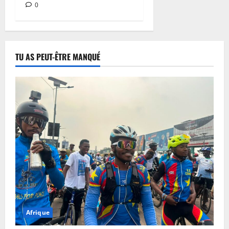
0
8
août
2026
0
TU AS PEUT-ÊTRE MANQUÉ
Afrique