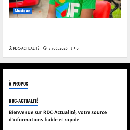
Musique
Annulation du concert d’Innoss’B à Paris : le
chanteur se veut rassurant et garantit son show à la
date initiale
RDC-ACTUALITÉ
8 août 2026
0
À PROPOS
RDC-ACTUALITÉ
Bienvenue sur RDC-Actualité, votre source
d’informations fiable et rapide
.