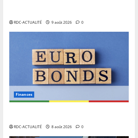
RDC: l’arrivée à Kinshasa de Miguel Masaisai, le «
cycliste pour la paix» dépasse toutes les attentes
RDC-ACTUALITÉ
9 août 2026
0
Finances
Eurobond : des ressources déjà à l’œuvre pour
accélérer le développement de la RDC.
RDC-ACTUALITÉ
8 août 2026
0