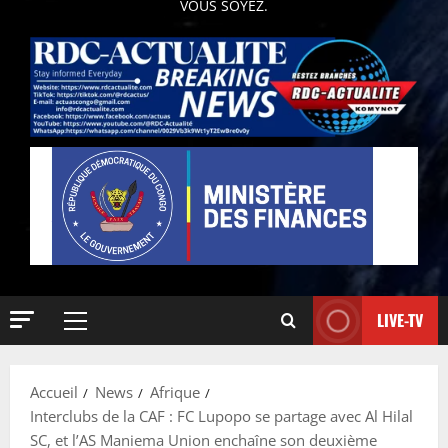
VOUS SOYEZ.
LIVE-TV
Accueil
News
Afrique
Interclubs de la CAF : FC Lupopo se partage avec Al Hilal
SC, et l’AS Maniema Union enchaîne son deuxième