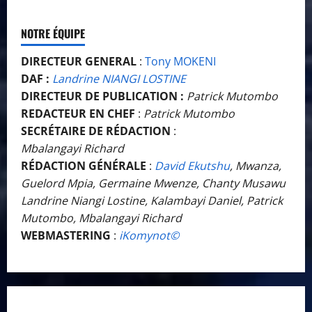
NOTRE ÉQUIPE
DIRECTEUR GENERAL
:
Tony MOKENI
DAF :
Landrine NIANGI LOSTINE
DIRECTEUR DE PUBLICATION :
Patrick Mutombo
REDACTEUR EN CHEF
:
Patrick Mutombo
SECRÉTAIRE DE RÉDACTION
:
Mbalangayi Richard
RÉDACTION GÉNÉRALE
:
David Ekutshu
, Mwanza,
Guelord Mpia, Germaine Mwenze, Chanty Musawu
Landrine Niangi Lostine, Kalambayi Daniel, Patrick
Mutombo, Mbalangayi Richard
WEBMASTERING
:
iKomynot©️