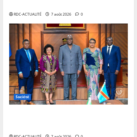
les contrevenants
RDC-ACTUALITÉ
7 août 2026
0
Société
RDC : Kinshasa accueillera le bureau-pays de
l’AUDA-NEPAD pour accélérer les grands projets de
développement
RDC-ACTUALITÉ
7 août 2026
0