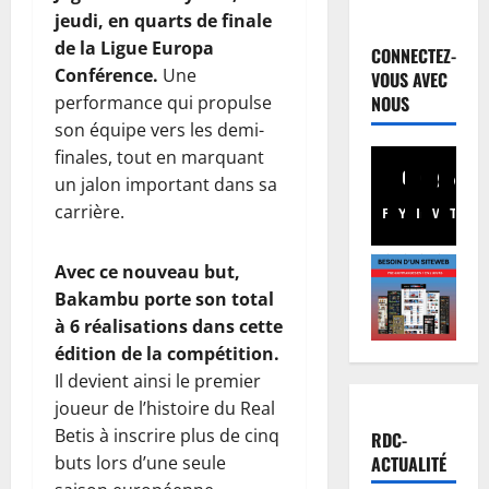
Finances
jeudi, en quarts de finale
F
de la Ligue Europa
a
CONNECTEZ-
c
Conférence.
Une
VOUS AVEC
t
2
performance qui propulse
NOUS
u
son équipe vers les demi-
r
Société
finales, tout en marquant
R
e
un jalon important dans sa
D
n
carrière.
C
o
Facebook
Youtube
Instagram
WhatsA
TikTo
X
:
r
3
K
m
Avec ce nouveau but,
i
Environn
a
Bakambu porte son total
Climat
n
l
à 6 réalisations dans cette
L
s
i
e
édition de la compétition.
h
s
s
Il devient ainsi le premier
a
4
é
A
s
joueur de l’histoire du Real
e
f
Justice
a
:
Betis à inscrire plus de cinq
RDC-
r
P
a
D
ACTUALITÉ
buts lors d’une seule
i
r
c
o