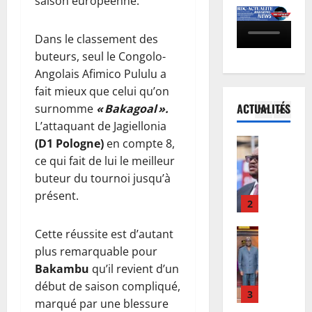
saison européenne.
c
o
c
u
a
c
5
u
d
i
è
Dans le classement des
e
o
n
s
Santé
i
u
buteurs, seul le Congolo-
R
s
R
l
F
Angolais Afimico Pululu a
D
e
e
l
w
fait mieux que celui qu’on
C
n
b
e
a
ACTUALITÉS
surnomme
« Bakagoal ».
:
p
o
1
r
m
L’attaquant de Jagiellonia
l
r
:
a
b
’
e
Finances
(D1 Pologne)
en compte 8,
l
l
a
F
é
m
e
ce qui fait de lui le meilleur
e
m
a
p
i
M
b
buteur du tournoi jusqu’à
e
c
i
è
i
u
t
présent.
t
d
r
2
n
r
f
u
é
e
i
e
i
r
Société
Cette réussite est d’autant
m
l
s
a
n
R
e
i
i
t
plus remarquable pour
u
a
D
n
e
g
è
Bakambu
qu’il revient d’un
-
u
C
o
d
n
r
p
x
début de saison compliqué,
:
r
3
’
e
e
a
m
marqué par une blessure
K
m
E
f