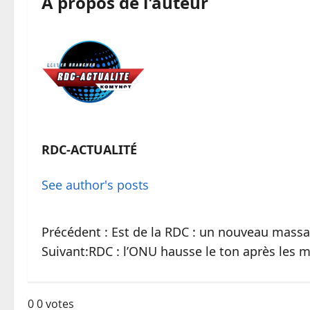
À propos de l'auteur
RDC-ACTUALITÉ
See author's posts
Précédent :
Est de la RDC : un nouveau massac
Suivant:
RDC : l’ONU hausse le ton après les 
0
0
votes