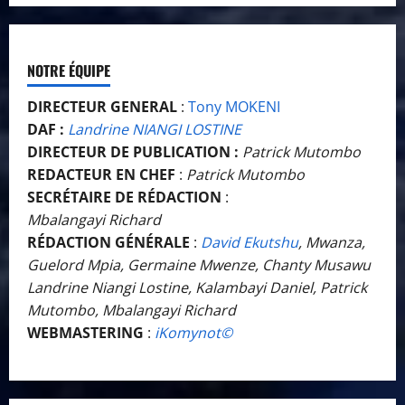
NOTRE ÉQUIPE
DIRECTEUR GENERAL
:
Tony MOKENI
DAF :
Landrine NIANGI LOSTINE
DIRECTEUR DE PUBLICATION :
Patrick Mutombo
REDACTEUR EN CHEF
:
Patrick Mutombo
SECRÉTAIRE DE RÉDACTION
:
Mbalangayi Richard
RÉDACTION GÉNÉRALE
:
David Ekutshu
, Mwanza,
Guelord Mpia, Germaine Mwenze, Chanty Musawu
Landrine Niangi Lostine, Kalambayi Daniel, Patrick
Mutombo, Mbalangayi Richard
WEBMASTERING
:
iKomynot©️