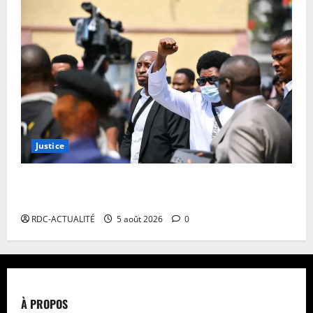
Justice
Procès FRIVAO : la Cour de cassation reporte les
plaidoiries au 19 août
RDC-ACTUALITÉ
5 août 2026
0
À PROPOS