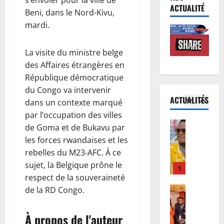
s’envoler pour la ville de
R
F
D
a
ACTUALITÉ
Beni, dans le Nord-Kivu,
D
R
o
r
mardi.
C
I
u
e
:
V
5
d
p
l
A
o
r
La visite du ministre belge
’
Musique
O
u
é
des Affaires étrangères en
L
é
:
F
s
République démocratique
e
p
l
w
e
du Congo va intervenir
c
i
a
a
n
ACTUALITÉS
o
dans un contexte marqué
d
1
C
m
t
n
é
o
par l’occupation des villes
b
e
c
Humanita
m
u
a
de Goma et de Bukavu par
d
1
e
i
r
,
e
les forces rwandaises et les
0
r
e
d
l
s
rebelles du M23-AFC. À ce
a
t
d
e
e
m
sujet, la Belgique prône le
n
d
2
’
c
s
o
respect de la souveraineté
s
’
E
a
a
m
d
Finances
I
de la RD Congo.
b
s
g
e
R
e
n
o
s
e
n
D
l
n
l
a
n
t
À propos de l'auteur
C
’
o