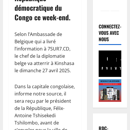
démocratique du
Humanita
Congo ce week-end.
1
0
CONNECTEZ-
a
VOUS AVEC
Selon l’Ambassade de
n
NOUS
2
Belgique qui a livré
s
l’information à 7SUR7.CD,
d
Finances
le chef de la diplomatie
R
e
D
belge va atterrir à Kinshasa
l
Facebook
Youtube
Instagram
WhatsA
TikTo
X
C
’
le dimanche 27 avril 2025.
:
U
3
a
S
Dans la capitale congolaise,
u
Justice
J
informe notre source, il
P
t
V
r
sera reçu par le président
o
:
o
u
de la République, Félix-
«
c
r
4
c
Antoine Tshisekedi
è
d
e
Tshilombo, avant de
s
Santé
e
l
RDC-