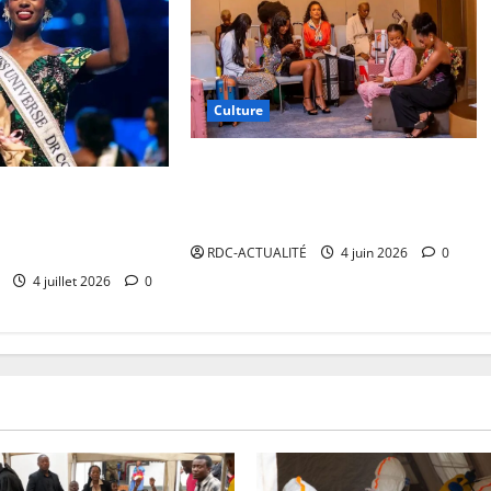
Culture
Miss Universe RDC 2026 : 20
candidates en lice pour succéder à
lambayi sacrée Miss
Dorcas Dienda
uccède à Dorcas
RDC-ACTUALITÉ
4 juin 2026
0
4 juillet 2026
0