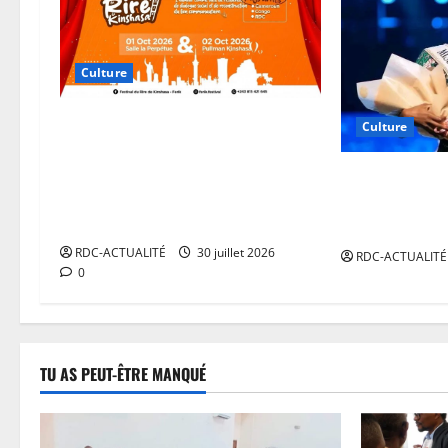
Culture
Humour : Le Festival du Rire de
Culture
Kinshasa annoncé les 1er et 2
octobre pour véhiculer les
RDC: Jessi Ka
messages de la résilience, du
Universe et s
dialogue… et former les artistes
Dienda
RDC-ACTUALITÉ
30 juillet 2026
RDC-ACTUALITÉ
0
TU AS PEUT-ÊTRE MANQUÉ