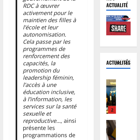
E
a
S
l
ACTUALITÉ
RDC à œuvrer
u
r
F
i
activement pour le
r
r
a
s
maintien des filles à
o
i
5
l
t
l’école et leur
b
v
e
e
autonomisation.
o
Santé
é
r
s
Cela passe par les
E
n
e
t
p
programmes de
b
d
à
e
l
renforcement des
o
:
K
s
a
ACTUALITÉS
capacités, la
l
d
1
i
u
n
promotion du
a
e
n
r
c
leadership féminin,
e
Kinshasa
s
s
u
h
K
n
l’accès à une
r
h
n
e
i
R
éducation inclusive,
e
a
e
n
n
D
s
à l’information, les
s
p
t
s
C
2
s
services sur la santé
a
r
s
h
:
o
d
sexuelle et
o
u
a
Santé
d
u
e
reproductive…
, ainsi
p
r
E
s
e
r
M
a
présente les
l
b
a
s
c
i
g
programmations de
e
o
:
p