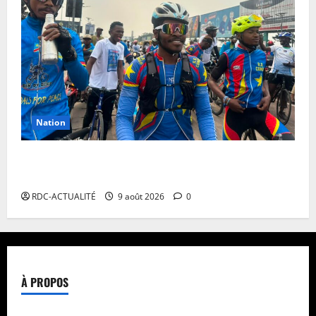
Nation
RDC: l’arrivée à Kinshasa de Miguel Masaisai, le «
cycliste pour la paix» dépasse toutes les attentes
RDC-ACTUALITÉ
9 août 2026
0
À PROPOS