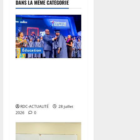
DANS LA MÊME CATÉGORIE
0
Éducation
RDC : 185 lauréats
bénéficient de bourses
universitaires « Excellentia
», une première sous la
conduite de l’État
RDC-ACTUALITÉ
28 juillet
2026
0