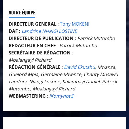
NOTRE ÉQUIPE
DIRECTEUR GENERAL
:
Tony MOKENI
DAF :
Landrine NIANGI LOSTINE
DIRECTEUR DE PUBLICATION :
Patrick Mutombo
REDACTEUR EN CHEF
:
Patrick Mutombo
SECRÉTAIRE DE RÉDACTION
:
Mbalangayi Richard
RÉDACTION GÉNÉRALE
:
David Ekutshu
, Mwanza,
Guelord Mpia, Germaine Mwenze, Chanty Musawu
Landrine Niangi Lostine, Kalambayi Daniel, Patrick
Mutombo, Mbalangayi Richard
WEBMASTERING
:
iKomynot©️