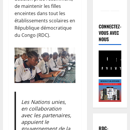
de maintenir les filles
enceintes dans tout les
Kinshasa
K
établissements scolaires en
i
CONNECTEZ-
République démocratique
n
VOUS AVEC
du Congo (RDC).
s
NOUS
2
h
a
Santé
E
s
b
a
Facebook
Youtube
Instagram
WhatsA
TikTo
X
o
:
l
d
3
a
e
e
Nation
s
R
n
j
D
R
Les Nations unies,
o
C
D
en collaboration
u
:
C
4
r
avec les partenaires,
l
:
n
appuient le
’
Finances
M
a
RDC-
gouvernement de la