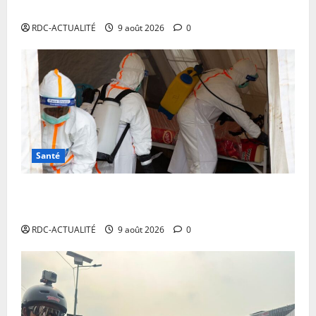
du journalisme d’investigation
RDC-ACTUALITÉ
9 août 2026
0
Santé
Ebola en RDC : MSF alerte sur une propagation sans
précédent et appelle à intensifier la riposte
RDC-ACTUALITÉ
9 août 2026
0