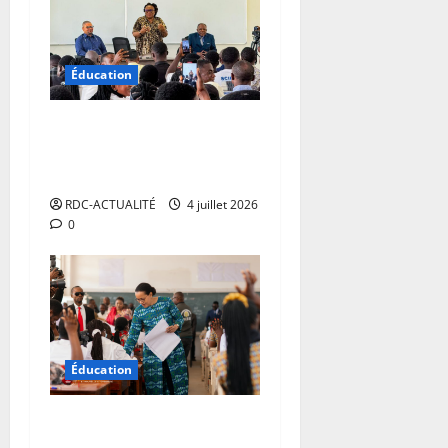
Éducation
RDC : l’Université de
Kananga prend possession
de son nouveau campus
RDC-ACTUALITÉ
4 juillet 2026
0
Éducation
EXETAT 2026: plus d’un
million d’élèves participent