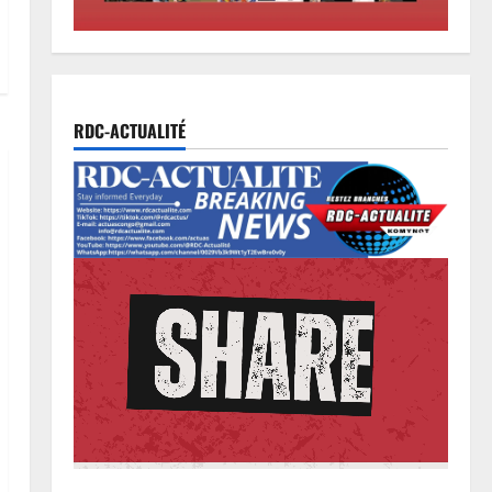
2
6 août 2026
0
Football
Mercato : Chancel Mbemba
s’engage avec Diriyah Club
RDC-ACTUALITÉ
6 août 2026
0
3
Santé
Ebola en RDC : autour de Félix
Tshisekedi, l’OMS et Africa CDC
tentent de réorganiser la riposte
4
6 août 2026
0
Province
Bas-Uélé : le Gouverneur Mike-
David Mokeni renforce l’action
des chefs coutumiers avec une
dotation de motos
5
6 août 2026
0
Justice