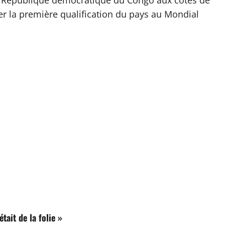
 la République démocratique du Congo aux côtés de
 la première qualification du pays au Mondial
ait de la folie »