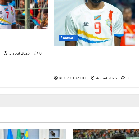
hanael Mbuku pose
Football
 Augsbourg
Mercato : Jephté Kitambala
5 août 2026
0
s’engage officiellement avec l’AS
FAR de Rabat
RDC-ACTUALITÉ
4 août 2026
0