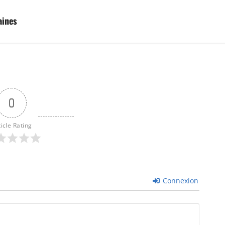
aines
0
ticle Rating
Connexion