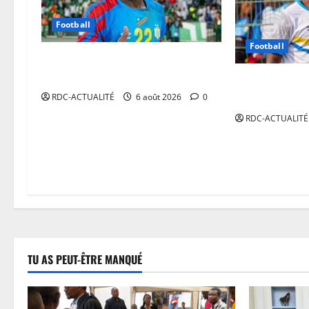
Football
Football
Mercato : Chancel Mbemba
s’engage avec Diriyah Club
Mercato : Nat
ses valises à
RDC-ACTUALITÉ
6 août 2026
0
RDC-ACTUALITÉ
TU AS PEUT-ÊTRE MANQUÉ