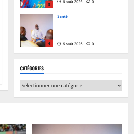
4
6 août 2026
0
Province
Bas-Uélé : le Gouverneur Mike-
David Mokeni renforce l’action
des chefs coutumiers avec une
dotation de motos
5
6 août 2026
0
Justice
Procès Rebo : le Ministère public
CATÉGORIES
requiert 14 mois de servitude
pénale contre la chanteuse
(Brève)
1
6 août 2026
0
Justice
Guerre
Cour Internationale de Justice :
la RDC a jusqu’au 4 octobre 2027
pour déposer son mémoire
contre le Rwanda
2
6 août 2026
0