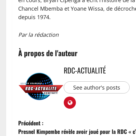
en cours, Bryan Cipenga a écrit l’histoire de
Chancel Mbemba et Yoane Wissa, de décrocher
depuis 1974.
Par la rédaction
À propos de l'auteur
RDC-ACTUALITÉ
See author's posts
Précédent :
Presnel Kimpembe révèle avoir joué pour la RDC « c’ét