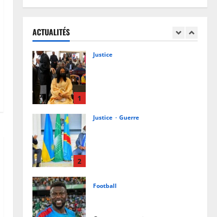
Procès Rebo : le Ministère public
requiert 14 mois de servitude
pénale contre la chanteuse
ACTUALITÉS
(Brève)
1
6 août 2026
0
Justice
Guerre
Cour Internationale de Justice :
la RDC a jusqu’au 4 octobre 2027
pour déposer son mémoire
contre le Rwanda
2
6 août 2026
0
Football
Mercato : Chancel Mbemba
s’engage avec Diriyah Club
6 août 2026
0
3
Santé
Ebola en RDC : autour de Félix
Tshisekedi, l’OMS et Africa CDC
tentent de réorganiser la riposte