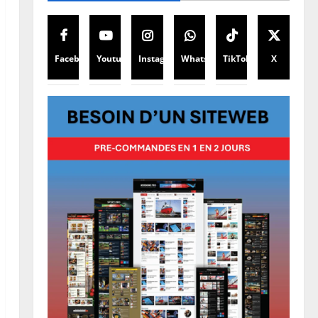
Facebook
Youtube
Instagram
WhatsApp
TikTok
X
Justice
Guerre
Cour Internationale de Justice :
la RDC a jusqu’au 4 octobre 2027
pour déposer son mémoire
contre le Rwanda