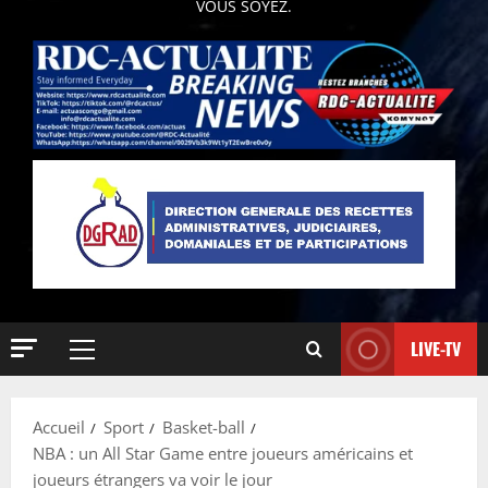
VOUS SOYEZ.
LIVE-TV
Accueil
Sport
Basket-ball
NBA : un All Star Game entre joueurs américains et
joueurs étrangers va voir le jour