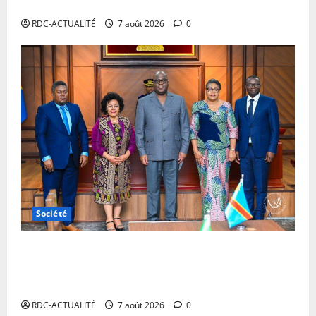
les contrevenants
RDC-ACTUALITÉ
7 août 2026
0
Société
RDC : Kinshasa accueillera le bureau-pays de
l’AUDA-NEPAD pour accélérer les grands projets de
développement
RDC-ACTUALITÉ
7 août 2026
0