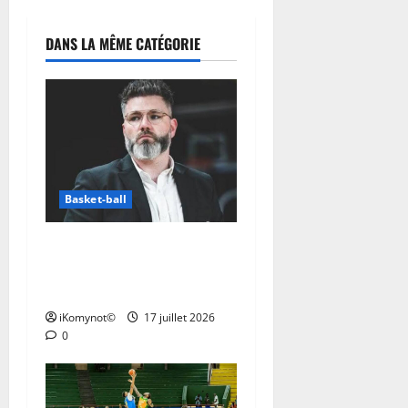
DANS LA MÊME CATÉGORIE
Basket-ball
Gaëtan Muler Douet succède
à Michel Perrin sur le banc
de la RDC
iKomynot©
17 juillet 2026
0