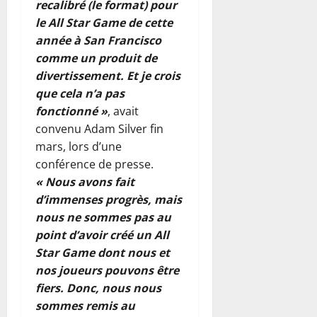
r
q
D
recalibré (le format) pour
s
2026
o
p
o
i
u
A
e
le All Star Game de cette
n
r
n
s
i
0
-
t
t
année à San Francisco
o
t
e
e
N
a
r
comme un produit de
j
r
d
r
E
n
e
e
e
divertissement. Et je crois
e
t
P
n
l
t
l
que cela n’a pas
l
1
A
o
a
s
e
a
4
fonctionné »
, avait
D
n
c
d
s
b
m
convenu Adam Silver fin
p
c
h
e
c
i
o
o
e
mars, lors d’une
a
d
o
o
i
u
l
conférence de presse.
n
é
n
d
s
r
e
t
« Nous avons fait
v
t
i
d
a
d
e
e
d’immenses progrès, mais
r
v
e
c
é
u
l
e
nous ne sommes pas au
e
s
c
b
s
o
v
r
point d’avoir créé un All
e
é
u
e
p
e
s
r
Star Game dont nous et
l
t
(
p
n
i
v
é
nos joueurs pouvons être
d
B
e
a
t
i
r
e
fiers. Donc, nous nous
r
m
n
é
t
e
s
è
sommes remis au
e
t
u
r