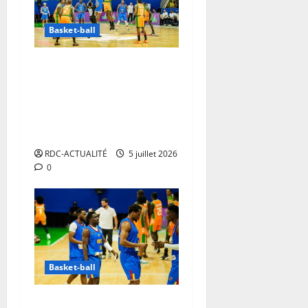
Basket-ball
Éliminatoire/Mondial
Basket-ball 2027: la RDC
s’incline contre le Sénégal
mais se qualifie pour le
prochain tour
RDC-ACTUALITÉ
5 juillet 2026
0
Basket-ball
Éliminatoire/Mondial