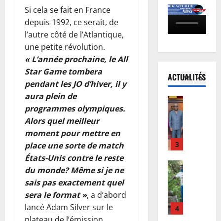
C
n
b
e
a
Si cela se fait en France
:
p
o
1
r
m
depuis 1992, ce serait, de
l
r
:
a
b
l’autre côté de l’Atlantique,
’
e
Finances
l
l
a
F
une petite révolution.
é
m
e
e
m
a
p
i
« L’année prochaine, le All
M
b
e
c
i
è
i
Star Game tombera
u
t
ACTUALITÉS
t
d
r
2
n
r
pendant les JO d’hiver, il y
f
u
é
e
i
e
i
aura plein de
r
Société
m
l
s
a
n
programmes olympiques.
R
e
i
i
t
u
a
Alors quel meilleur
D
n
e
g
è
-
u
C
moment pour mettre en
o
d
n
r
p
x
:
r
3
’
place une sorte de match
e
e
a
m
K
m
E
f
p
États-Unis contre le reste
y
o
i
Environn
a
b
a
u
s
du monde? Même si je ne
r
Climat
n
l
o
c
b
d
a
sais pas exactement quel
L
s
i
l
e
l
e
t
sera le format »
, a d’abord
e
h
s
a
à
i
l
o
s
lancé Adam Silver sur le
a
4
é
s
l
c
’
i
A
s
plateau de l’émission
e