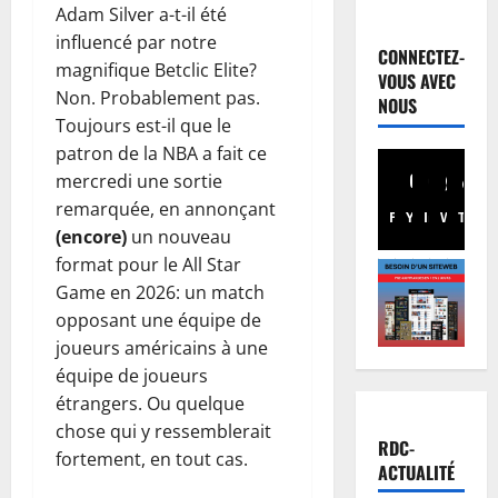
r
Société
Adam Silver a-t-il été
R
e
influencé par notre
D
n
CONNECTEZ-
magnifique Betclic Elite?
C
o
VOUS AVEC
Non. Probablement pas.
:
r
3
NOUS
K
m
Toujours est-il que le
i
Environn
a
patron de la NBA a fait ce
Climat
n
l
mercredi une sortie
L
s
i
remarquée, en annonçant
e
h
Facebook
Youtube
Instagram
WhatsA
TikTo
X
s
(encore)
un nouveau
s
a
4
é
A
format pour le All Star
s
e
f
Game en 2026: un match
Justice
a
:
r
P
a
opposant une équipe de
D
i
r
c
o
joueurs américains à une
c
o
c
u
équipe de joueurs
a
c
5
u
d
étrangers. Ou quelque
i
è
e
o
chose qui y ressemblerait
n
s
Santé
i
u
RDC-
R
fortement, en tout cas.
s
R
l
F
ACTUALITÉ
D
e
e
l
w