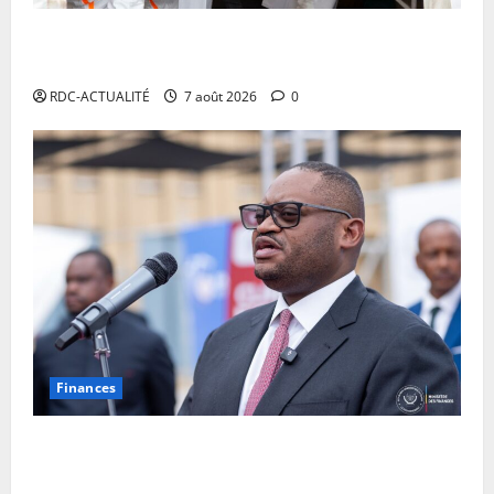
RDC: l’épidémie d’Ebola s’invite dans les camps de
déplacés
RDC-ACTUALITÉ
7 août 2026
0
Finances
Facture normalisée : Doudou Fwamba met fin aux
moratoires et annonce le début des sanctions contre