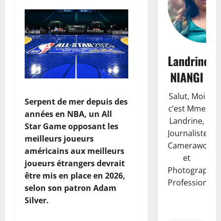
Landrine
NIANGI
Salut, Moi
Serpent de mer depuis des
c’est Mme
années en NBA, un All
Landrine,
Star Game opposant les
Journaliste,
meilleurs joueurs
Camerawoma
américains aux meilleurs
et
Finances
joueurs étrangers devrait
F
Photographe
être mis en place en 2026,
a
Professionnell
selon son patron Adam
c
Silver.
t
2
u