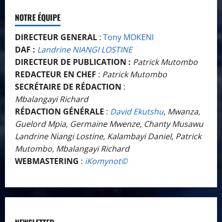
NOTRE ÉQUIPE
DIRECTEUR GENERAL
:
Tony MOKENI
DAF :
Landrine NIANGI LOSTINE
DIRECTEUR DE PUBLICATION :
Patrick Mutombo
REDACTEUR EN CHEF
:
Patrick Mutombo
SECRÉTAIRE DE RÉDACTION
:
Mbalangayi Richard
RÉDACTION GÉNÉRALE
:
David Ekutshu
, Mwanza,
Guelord Mpia, Germaine Mwenze, Chanty Musawu
Landrine Niangi Lostine, Kalambayi Daniel, Patrick
Mutombo, Mbalangayi Richard
WEBMASTERING
:
iKomynot©️