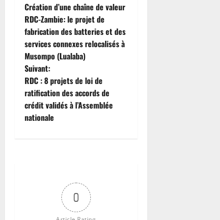
t
v
Création d’une chaîne de valeur
t
e
e
r
RDC-Zambie: le projet de
u
l
e
fabrication des batteries et des
s
o
v
services connexes relocalisés à
e
p
e
Musompo (Lualaba)
(
p
n
Suivant:
B
e
a
r
RDC : 8 projets de loi de
m
n
è
ratification des accords de
e
t
v
n
s
crédit validés à l’Assemblée
e
t
nationale
)
7
août
7
6
2026
août
août
2026
0
2026
0
0
0
Article Rating