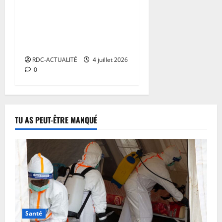
Basket-ball 2027: la RDC
écrasée par la Côte d’Ivoire
et affrontera le Sénégal
dimanche
RDC-ACTUALITÉ
4 juillet 2026
0
TU AS PEUT-ÊTRE MANQUÉ
Santé