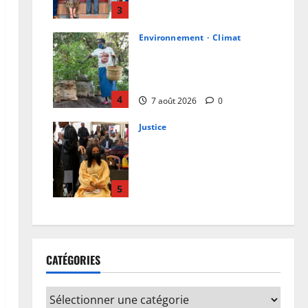
projets de développement
3
7 août 2026
0
Environnement
Climat
Les Africains en première
ligne face à la crise de la
biodiversité
4
7 août 2026
0
Justice
Procès Rebo : le Ministère
public requiert 14 mois de
servitude pénale contre la
chanteuse (Brève)
5
6 août 2026
0
CATÉGORIES