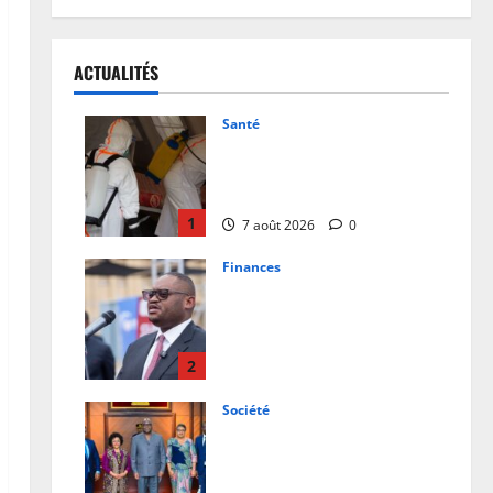
ACTUALITÉS
Santé
RDC: l’épidémie d’Ebola
s’invite dans les camps de
déplacés
1
7 août 2026
0
Finances
Facture normalisée : Doudou
Fwamba met fin aux
moratoires et annonce le
début des sanctions contre
2
les contrevenants
Société
7 août 2026
0
RDC : Kinshasa accueillera le
bureau-pays de l’AUDA-NEPAD
pour accélérer les grands