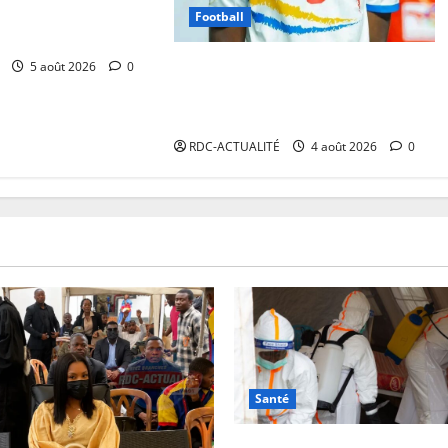
hanael Mbuku pose
Football
 Augsbourg
Mercato : Jephté Kitambala
5 août 2026
0
s’engage officiellement avec l’AS
FAR de Rabat
RDC-ACTUALITÉ
4 août 2026
0
Santé