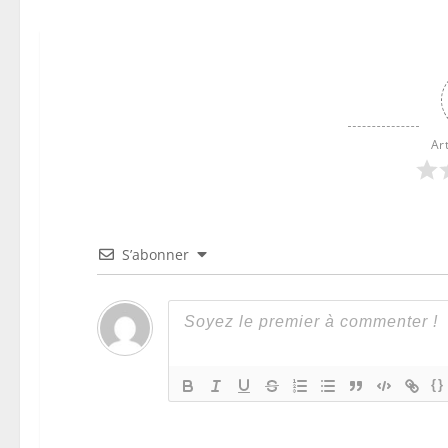
Ar
S’abonner
{}