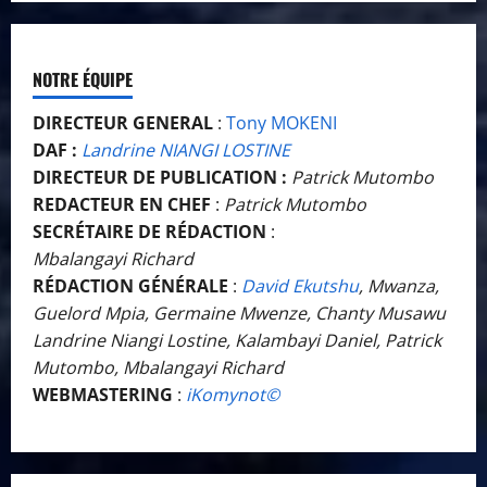
NOTRE ÉQUIPE
DIRECTEUR GENERAL
:
Tony MOKENI
DAF :
Landrine NIANGI LOSTINE
DIRECTEUR DE PUBLICATION :
Patrick Mutombo
REDACTEUR EN CHEF
:
Patrick Mutombo
SECRÉTAIRE DE RÉDACTION
:
Mbalangayi Richard
RÉDACTION GÉNÉRALE
:
David Ekutshu
, Mwanza,
Guelord Mpia, Germaine Mwenze, Chanty Musawu
Landrine Niangi Lostine, Kalambayi Daniel, Patrick
Mutombo, Mbalangayi Richard
WEBMASTERING
:
iKomynot©️