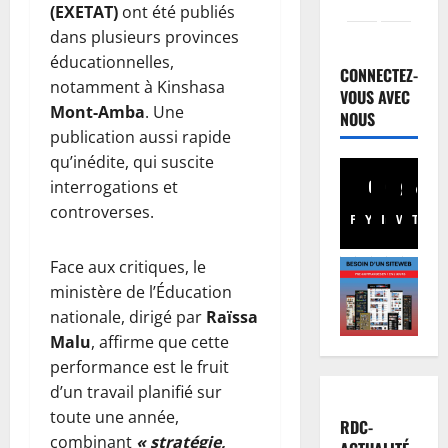
(EXETAT)
ont été publiés
Justice
dans plusieurs provinces
Guerre
éducationnelles,
C
CONNECTEZ-
o
notamment à Kinshasa
VOUS AVEC
u
Mont-Amba
. Une
2
NOUS
r
publication aussi rapide
I
Football
qu’inédite, qui suscite
n
M
interrogations et
t
e
controverses.
e
r
Facebook
Youtube
Instagram
WhatsA
TikTo
X
r
c
3
n
a
Face aux critiques, le
a
t
Santé
ministère de l’Éducation
E
t
o
nationale, dirigé par
Raïssa
b
i
:
Malu
, affirme que cette
o
o
C
performance est le fruit
l
n
h
4
d’un travail planifié sur
a
a
a
e
l
Province
toute une année,
n
RDC-
B
n
e
c
combinant
« stratégie,