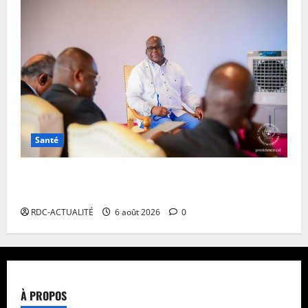
Santé
Ebola en RDC : autour de Félix Tshisekedi, l’OMS et
Africa CDC tentent de réorganiser la riposte
RDC-ACTUALITÉ
6 août 2026
0
À PROPOS