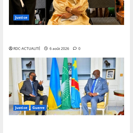
Justice
Procès Rebo : le Ministère public requiert 14 mois
de servitude pénale contre la chanteuse (Brève)
RDC-ACTUALITÉ
6 août 2026
0
Justice
Guerre
Cour Internationale de Justice : la RDC a jusqu’au 4
octobre 2027 pour déposer son mémoire contre le