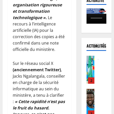
ACTUALITÉ
a
R
d
e
organisation rigoureuse
s
D
e
l
et transformation
-
C
J
5
M
technologique ».
Le
U
:
u
b
recours à l’intelligence
é
Justice
a
s
e
P
artificielle (IA) pour la
l
u
t
m
r
é
t
correction des copies a été
i
b
o
:
o
c
a
confirmé dans une note
ACTUALITÉS
c
l
1
u
e
s
officielle du ministère.
è
e
r
:
’
s
Justice
G
d
l
e
Guerre
Sur le réseau social X
R
o
e
a
n
C
e
u
(anciennement Twitter)
,
F
R
g
o
b
v
é
D
Jacks Ngalangala, conseiller
a
u
o
2
e
l
C
g
en charge de la sécurité
r
:
r
i
a
e
informatique au sein du
I
Football
l
n
x
j
a
ministère, a tenu à clarifier
n
M
e
e
T
u
v
t
:
« Cette rapidité n’est pas
e
M
u
s
s
e
e
r
le fruit du hasard.
i
r
h
q
c
r
c
3