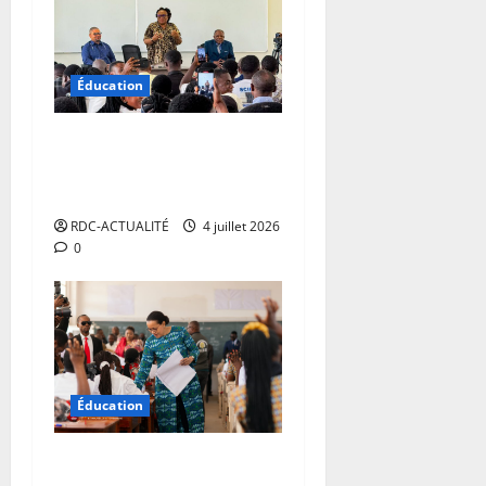
Éducation
RDC : l’Université de
Kananga prend possession
de son nouveau campus
RDC-ACTUALITÉ
4 juillet 2026
0
Éducation
EXETAT 2026: plus d’un